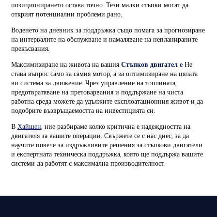
позиционирането остава точно. Тези малки стъпки могат да
открият потенциални проблеми рано.
Воденето на дневник за поддръжка също помага за прогнозиране
на интервалите на обслужване и намаляване на непланираните
прекъсвания.
Максимизиране на живота на вашия
Стъпков двигател е
Не
става въпрос само за самия мотор, а за оптимизиране на цялата
ви система за движение. Чрез управление на топлината,
предотвратяване на претоварвания и поддържане на чиста
работна среда можете да удължите експлоатационния живот и да
подобрите възвръщаемостта на инвестицията си.
В
Хайшен
, ние разбираме колко критична е надеждността на
двигателя за вашите операции. Свържете се с нас днес, за да
научите повече за издръжливите решения за стъпкови двигатели
и експертната техническа поддръжка, която ще поддържа вашите
системи да работят с максимална производителност.