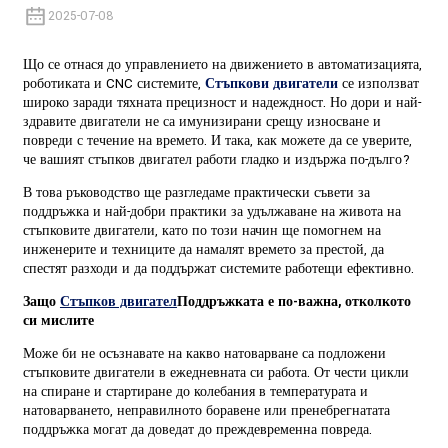
2025-07-08
Що се отнася до управлението на движението в автоматизацията,
роботиката и CNC системите,
Стъпкови двигатели
се използват
широко заради тяхната прецизност и надеждност. Но дори и най-
здравите двигатели не са имунизирани срещу износване и
повреди с течение на времето. И така, как можете да се уверите,
че вашият стъпков двигател работи гладко и издържа по-дълго?
В това ръководство ще разгледаме практически съвети за
поддръжка и най-добри практики за удължаване на живота на
стъпковите двигатели, като по този начин ще помогнем на
инженерите и техниците да намалят времето за престой, да
спестят разходи и да поддържат системите работещи ефективно.
Защо
Стъпков двигател
Поддръжката е по-важна, отколкото
си мислите
Може би не осъзнавате на какво натоварване са подложени
стъпковите двигатели в ежедневната си работа. От чести цикли
на спиране и стартиране до колебания в температурата и
натоварването, неправилното боравене или пренебрегнатата
поддръжка могат да доведат до преждевременна повреда.