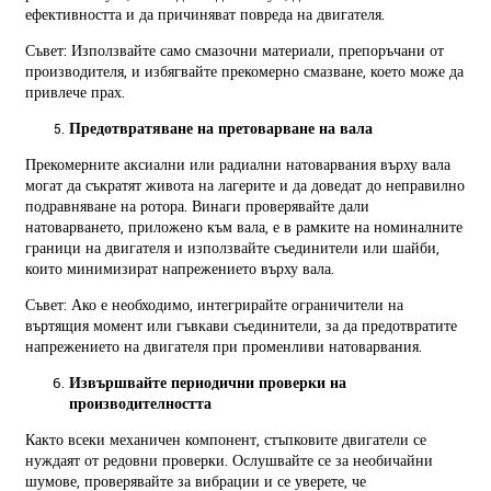
ефективността и да причиняват повреда на двигателя.
Съвет: Използвайте само смазочни материали, препоръчани от
производителя, и избягвайте прекомерно смазване, което може да
привлече прах.
Предотвратяване на претоварване на вала
Прекомерните аксиални или радиални натоварвания върху вала
могат да съкратят живота на лагерите и да доведат до неправилно
подравняване на ротора. Винаги проверявайте дали
натоварването, приложено към вала, е в рамките на номиналните
граници на двигателя и използвайте съединители или шайби,
които минимизират напрежението върху вала.
Съвет: Ако е необходимо, интегрирайте ограничители на
въртящия момент или гъвкави съединители, за да предотвратите
напрежението на двигателя при променливи натоварвания.
Извършвайте периодични проверки на
производителността
Както всеки механичен компонент, стъпковите двигатели се
нуждаят от редовни проверки. Ослушвайте се за необичайни
шумове, проверявайте за вибрации и се уверете, че