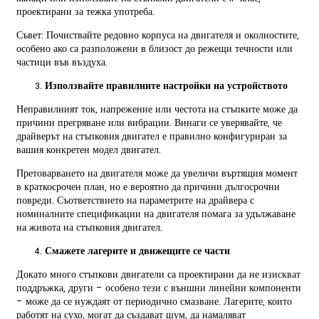
проектирани за тежка употреба.
Съвет: Почиствайте редовно корпуса на двигателя и околностите,
особено ако са разположени в близост до режещи течности или
частици във въздуха.
Използвайте правилните настройки на устройството
Неправилният ток, напрежение или честота на стъпките може да
причини прегряване или вибрации. Винаги се уверявайте, че
драйверът на стъпковия двигател е правилно конфигуриран за
вашия конкретен модел двигател.
Претоварването на двигателя може да увеличи въртящия момент
в краткосрочен план, но е вероятно да причини дългосрочни
повреди. Съответствието на параметрите на драйвера с
номиналните спецификации на двигателя помага за удължаване
на живота на стъпковия двигател.
Смажете лагерите и движещите се части
Докато много стъпкови двигатели са проектирани да не изискват
поддръжка, други – особено тези с външни линейни компоненти
– може да се нуждаят от периодично смазване. Лагерите, които
работят на сухо, могат да създават шум, да намаляват