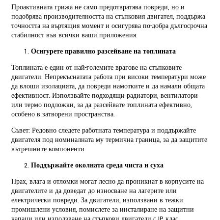
Проактивната грижа не само предотвратява повреди, но и
подобрява производителността на стъпковия двигател, поддържа
точността на въртящия момент и осигурява по-добра дългосрочна
стабилност във всички ваши приложения.
Осигурете правилно разсейване на топлината
Топлината е един от най-големите врагове на стъпковите
двигатели. Непрекъснатата работа при високи температури може
да влоши изолацията, да повреди намотките и да намали общата
ефективност. Използвайте подходящи радиатори, вентилатори
или термо подложки, за да разсейвате топлината ефективно,
особено в затворени пространства.
Съвет: Редовно следете работната температура и поддържайте
двигателя под номиналната му термична граница, за да защитите
вътрешните компоненти.
Поддържайте околната среда чиста и суха
Прах, влага и отломки могат лесно да проникнат в корпусите на
двигателите и да доведат до износване на лагерите или
електрически повреди. За двигатели, използвани в тежки
промишлени условия, помислете за инсталиране на защитни
капаци или използване на стъпкови двигатели с IP клас,