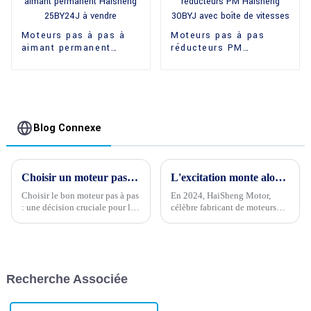
Moteurs pas à pas à
Moteurs pas à pas
aimant permanent
réducteurs PM
Haisheng 25BY24J à
Haisheng 30BYJ avec
vendre
boîte de vitesses
Blog Connexe
Choisir un moteur pas à pas de qualité est la question la plus importante pour vos produits électriques
L'excitation monte alors que le compte à rebours pour la bonne année 2024 commence
Choisir le bon moteur pas à pas
En 2024, HaiSheng Motor,
: une décision cruciale pour le
célèbre fabricant de moteurs
succès d'un produit électrique
électriques, a pour objectif de
Dans le domaine de la
se développer à l'international.
conception de produits
L'entreprise a annoncé son
électriques, la sélection du
intention de pénétrer les
moteur pas à pas approprié est
marchés étrangers...
Recherche Associée
une décision cruciale...