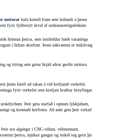
er mótorar
hafa komið fram sem leiðandi á þessu
osti fyrir fjölbreytt úrval af notkunarmöguleikum.
stök hönnun þeirra, sem inniheldur bæði varanlega
fingum í litlum skrefum. Þessi nákvæmni er mikilvæg
ing og titring sem getur hrjáð aðrar gerðir mótora.
rir þeim kleift að takast á við krefjandi verkefni.
entuga fyrir verkefni sem krefjast hraðrar hreyfingar.
trarskilyrðum. Þeir geta starfað í opnum lykkjuham,
tigi og kostnaði kerfisins. Að auki geta þeir virkað
ra. Þeir eru algengir í CNC-vélum, vélmennum,
ákvæmni þeirra, mjúkur gangur og mikið tog gerir þá