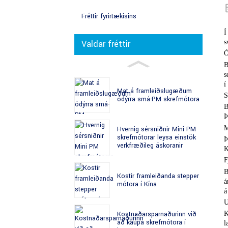
Fréttir fyrirtækisins
Í
s
Valdar fréttir
Ó
B
s
í
Mat á framleiðslugæðum
S
ódýrra smá-PM skrefmótora
B
Þ
M
Hvernig sérsniðnir Mini PM
skrefmótorar leysa einstök
Þ
verkfræðileg áskoranir
K
F
B
Kostir framleiðanda stepper
á
mótora í Kína
á
U
Kostnaðarsparnaðurinn við
K
að kaupa skrefmótora í
l