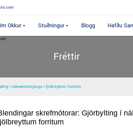
ors.com
Um Okkur
Stuðningur
Blogg
Hafðu Sam
Fréttir
lting í nákvæmnistýringu í fjölbreyttum forritum
Blendingar skrefmótorar: Gjörbylting í n
fjölbreyttum forritum