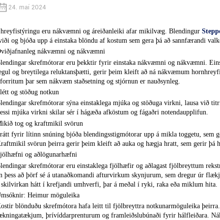
24. maí 2024
 hreyfistýringu eru nákvæmni og áreiðanleiki afar mikilvæg. Blendingur
Stepp
viði og bjóða upp á einstaka blöndu af kostum sem gera þá að sannfærandi valk
viðjafnanleg nákvæmni og nákvæmni
lendingar skrefmótorar eru þekktir fyrir einstaka nákvæmni og nákvæmni. Ein
egul og breytilega reluktansþætti, gerir þeim kleift að ná nákvæmum hornhrey
 forritum þar sem nákvæm staðsetning og stjórnun er nauðsynleg.
létt og stöðug notkun
lendingar skrefmótorar sýna einstaklega mjúka og stöðuga virkni, lausa við titr
essi mjúka virkni skilar sér í hágæða afköstum og fágaðri notendaupplifun.
ikið tog og kraftmikil svörun
rátt fyrir lítinn snúning bjóða blendingsstigmótorar upp á mikla toggetu, sem ge
raftmikil svörun þeirra gerir þeim kleift að auka og hægja hratt, sem gerir þá h
jölhæfni og aðlögunarhæfni
lendingar skrefmótorar eru einstaklega fjölhæfir og aðlagast fjölbreyttum reks
n þess að þörf sé á utanaðkomandi afturvirkum skynjurum, sem dregur úr flækjus
 skilvirkan hátt í krefjandi umhverfi, þar á meðal í ryki, raka eða miklum hita.
msóknir: Heimur möguleika
ostir blönduðu skrefmótora hafa leitt til fjölbreyttra notkunarmöguleika þeir
ækningatækjum, þrívíddarprenturum og framleiðslubúnaði fyrir hálfleiðara. N