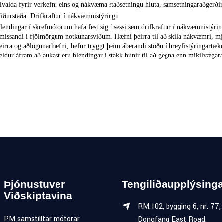
ilvalda fyrir verkefni eins og nákvæma staðsetningu hluta, samsetningaraðgerðir 
iðurstaða: Drifkraftur í nákvæmnistýringu
lendingar í skrefmótorum hafa fest sig í sessi sem drifkraftur í nákvæmnistýri
missandi í fjölmörgum notkunarsviðum. Hæfni þeirra til að skila nákvæmri, mjú
eirra og aðlögunarhæfni, hefur tryggt þeim áberandi stöðu í hreyfistýringartæk
eldur áfram að aukast eru blendingar í stakk búnir til að gegna enn mikilvægara
Þjónustuver
Tengiliðaupplýsinga
Viðskiptavina
RM.102, bygging 6, nr. 77,
PM samstilltar mótorar
Dongfang East Road,