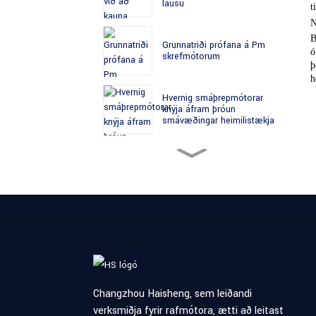
lausu
t
N
B
Grunnatriði prófana á Pm
ó
skrefmótorum
þ
h
Hvernig smáþrepmótorar
knýja áfram þróun
smávæðingar heimilistækja
Leiðbeiningar um viðhald
skrefmótora: Hvernig á að
lengja líftíma mótorsins
Samanburður á PM
skrefmótor og breytilegri
tregðustigmótor
Leiðbeiningar um viðhald
skrefmótora: Hvernig á að
Changzhou Haisheng, sem leiðandi
lengja líftíma mótorsins
verksmiðja fyrir rafmótora, ætti að leitast