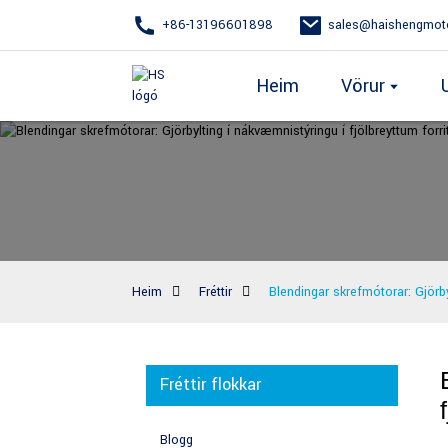
+86-13196601898
sales@haishengmot
Heim
Vörur
Heim
Fréttir
Blendingar skrefmótorar: Gjörby
Fréttir flokkar
Blogg