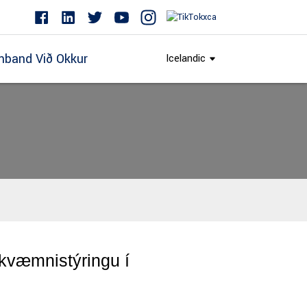
band Við Okkur
Icelandic
ákvæmnistýringu í