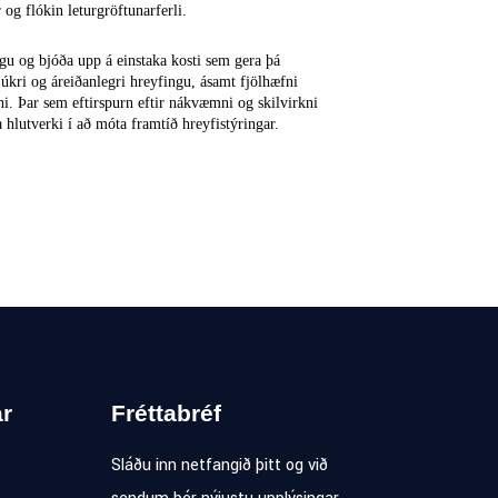
og flókin leturgröftunarferli.
ngu og bjóða upp á einstaka kosti sem gera þá
kri og áreiðanlegri hreyfingu, ásamt fjölhæfni
ni. Þar sem eftirspurn eftir nákvæmni og skilvirkni
 hlutverki í að móta framtíð hreyfistýringar.
r
Fréttabréf
Sláðu inn netfangið þitt og við