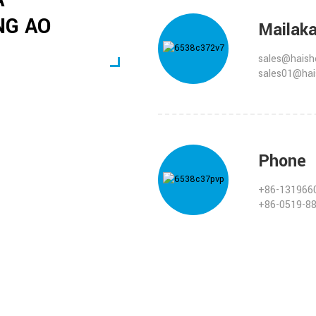
NG AO
Mailak
sales@hais
sales01@ha
Phone
+86-131966
+86-0519-8