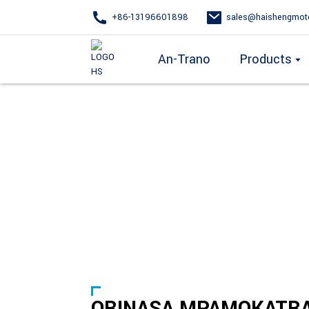
+86-13196601898
sales@haishengmot
An-Trano
Products
ORINASA MPAMOKATR