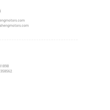
a
hengmotors.com
ishengmotors.com
01898
8358562