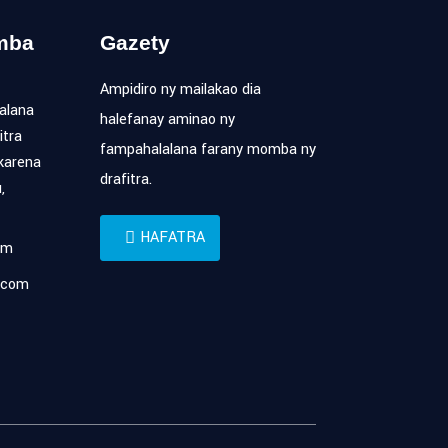
mba
Gazety
Ampidiro ny mailakao dia
alana
halefanay aminao ny
itra
fampahalalana farany momba ny
karena
drafitra.
,
HAFATRA
om
.com