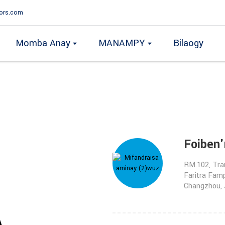
ors.com
Momba Anay
MANAMPY
Bilaogy
Foiben'
RM.102, Tra
Faritra Fam
Changzhou, 
A