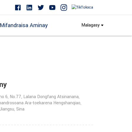
Mifandraisa Aminay
Malagasy
ny
no 6, No.77, Lalana Dongfang Atsinanana,
pandrosoana Ara-toekarena Hengshanqiao,
Jiangsu, Sina