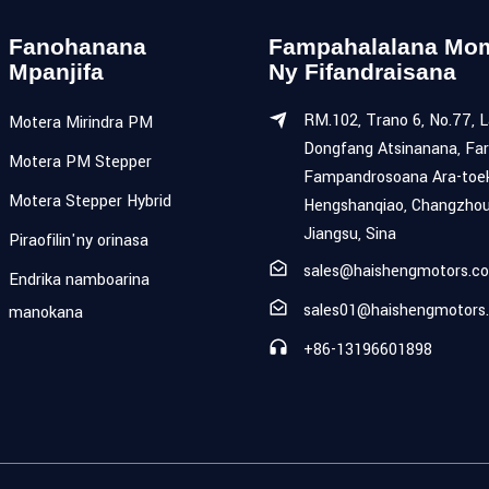
Fanohanana
Fampahalalana Mo
Mpanjifa
Ny Fifandraisana
RM.102, Trano 6, No.77, L
Motera Mirindra PM
Dongfang Atsinanana, Far
Motera PM Stepper
Fampandrosoana Ara-toe
Motera Stepper Hybrid
Hengshanqiao, Changzhou
Jiangsu, Sina
Piraofilin'ny orinasa
sales@haishengmotors.c
Endrika namboarina
sales01@haishengmotors
manokana
+86-13196601898