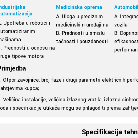
ndustrijska
Medicinska oprema
Automobil
automatizacija
A. Uloga u preciznim
A. Integrac
. Upotreba u robotici i
medicinskim uređajima
vozila
automatiziranim
B. Prednosti u smislu
B. Doprino
mašinama
tačnosti i pouzdanosti
efikasnost
. Prednosti u odnosu na
performa
ruge tipove motora
Primjedba
. Otpor zavojnice, broj faze i drugi parametri električnih pe
ahtjevima kupca;
. Veličina instalacije, veličina izlaznog vratila, izlazna sinhr
oda i specifikacije utikača mogu se prilagoditi prema zahtj
Specifikacija tehn