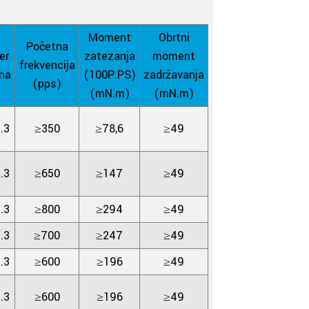
Moment
Obrtni
Početna
er
zatezanja
moment
frekvencija
na
(100P.PS)
zadržavanja
(pps)
(mN.m)
(mN.m)
.3
≥350
≥78,6
≥49
.3
≥650
≥147
≥49
.3
≥800
≥294
≥49
.3
≥700
≥247
≥49
.3
≥600
≥196
≥49
.3
≥600
≥196
≥49