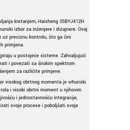
avljanja kretanjem, Haisheng 35BYJ412H
nski izbor za inženjere i dizajnere. Ovaj
 uz preciznu kontrolu, što ga čini
ih primjena.
iraju u postojeće sisteme. Zahvaljujući
ti i povezati sa širokim spektrom
ješenjem za različite primjene.
r visokog obrtnog momenta je vrhunski
trola i visoki obrtni moment u njihovim
jivošću i jednostavnošću integracije,
irati svoje procese i poboljšati svoje