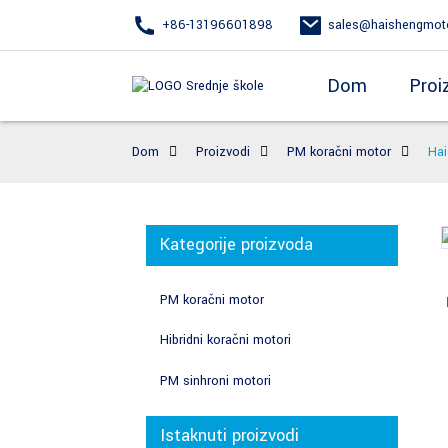
+86-13196601898
sales@haishengmot
Dom
Proi
Dom
Proizvodi
PM koračni motor
Hai
Kategorije proizvoda
Loading...
Loading...
PM koračni motor
Hibridni koračni motori
PM sinhroni motori
Istaknuti proizvodi