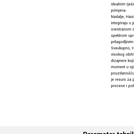
idealnim rješ
primjena.
Nadalje, Hai
integriraju 
svestranom di
spektrom upra
prilagodljivim
Sveukupno, H
visokog obrtn
dizajnere koj
moment u nji
pouzdanošću, 
je resurs za 
procese i pob