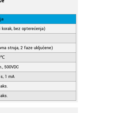
ke
ja
 korak, bez opterećenja)
na struja, 2 faze uključene)
0℃
., 500VDC
 s, 1 mA
aks.
aks.