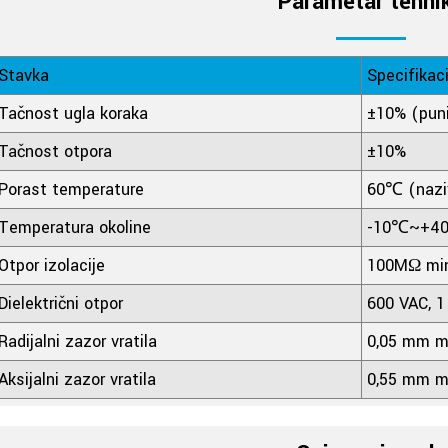
Parametar tehni
Stavka
Specifikaci
Tačnost ugla koraka
±10% (puni
Tačnost otpora
±10%
Porast temperature
60℃ (naziv
Temperatura okoline
-10℃~+4
Otpor izolacije
100MΩ min
Dielektrični otpor
600 VAC, 1
Radijalni zazor vratila
0,05 mm m
Aksijalni zazor vratila
0,55 mm m