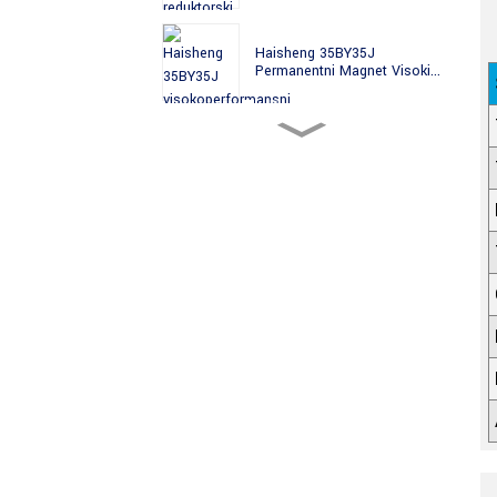
Haisheng 35BY35J
Permanentni Magnet Visoki...
Haisheng 35BY49J PM
visokoprecizni st...
Haisheng 35BYJ
Permanentni Magnet
Visokog ...
Haisheng 35BYJ412H PM
zupčanik visokog tona...
35BYJ412P Haisheng 35mm
PM koračni motor...