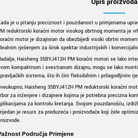
Opis proizvoda
ada je u pitanju preciznost i pouzdanost u primjenama upr
M reduktorski koračni motor visokog obrtnog momenta je vrhu
oračni motor je dizajniran da obezbijedi visoki obrtni moment
dealnim rješenjem za širok spektar industrijskih i komercijaln
adalje, Haisheng 35BYJ412H PM koračni motori se lako integr
vom kompaktnom i svestranom dizajnu, mogu se lako montira
pravljačkih sistema, što ih čini fleksibilnim i prilagodljivim r
veukupno, Haisheng 35BYJ412H PM reduktorski koračni moto
zbor za inženjere i dizajnere kojima je potrebna precizna kon
plikacijama za kontrolu kretanja. Svojom pouzdanošću, izdržl
rijedan je resurs za preduzeća i proizvođače koji žele optimiz
roizvode.
Važnost Područja Primjene