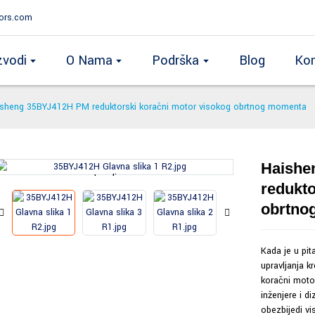
ors.com
zvodi
O Nama
Podrška
Blog
Kon
sheng 35BYJ412H PM reduktorski koračni motor visokog obrtnog momenta
Haishe
Loading...
Loading...
redukto
obrtno
Kada je u pi
upravljanja 
koračni moto
inženjere i d
obezbijedi vi