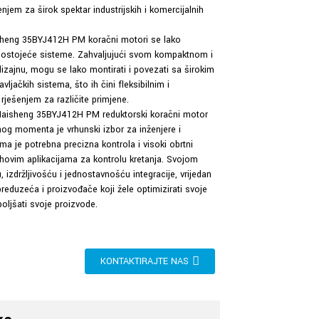
enjem za širok spektar industrijskih i komercijalnih
sheng 35BYJ412H PM koračni motori se lako
u postojeće sisteme. Zahvaljujući svom kompaktnom i
zajnu, mogu se lako montirati i povezati sa širokim
vljačkih sistema, što ih čini fleksibilnim i
 rješenjem za različite primjene.
aisheng 35BYJ412H PM reduktorski koračni motor
og momenta je vrhunski izbor za inženjere i
ima je potrebna precizna kontrola i visoki obrtni
hovim aplikacijama za kontrolu kretanja. Svojom
izdržljivošću i jednostavnošću integracije, vrijedan
preduzeća i proizvođače koji žele optimizirati svoje
oljšati svoje proizvode.
KONTAKTIRAJTE NAS