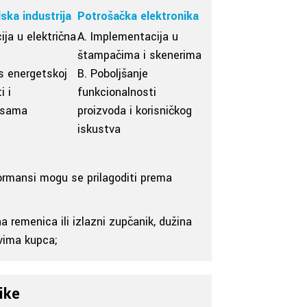
ska industrija
Potrošačka elektronika
ija u električna
A. Implementacija u
štampačima i skenerima
s energetskoj
B. Poboljšanje
i i
funkcionalnosti
nsama
proizvoda i korisničkog
iskustva
rformansi mogu se prilagoditi prema
ona remenica ili izlazni zupčanik, dužina
evima kupca;
ike