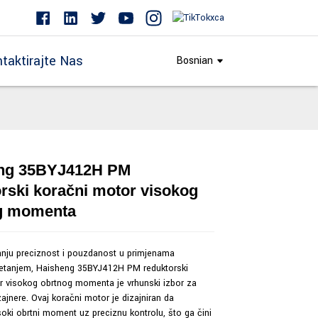
taktirajte Nas
Bosnian
ng 35BYJ412H PM
Loading...
Loading...
Loading...
Loading...
rski koračni motor visokog
g momenta
tanju preciznost i pouzdanost u primjenama
kretanjem, Haisheng 35BYJ412H PM reduktorski
r visokog obrtnog momenta je vrhunski izbor za
izajnere. Ovaj koračni motor je dizajniran da
soki obrtni moment uz preciznu kontrolu, što ga čini