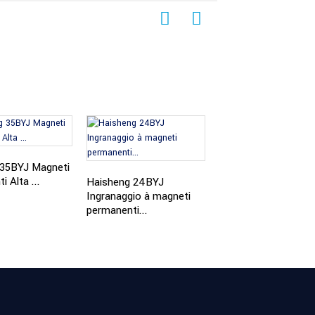
 35BYJ Magneti
Haisheng 30BYJ PM
 Alta ...
Riduttore Stepper Mo
Haisheng 24BYJ
Ingranaggio à magneti
permanenti...