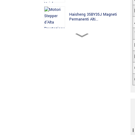
Haisheng 35BY35J Magneti
Permanenti Alti...
Haisheng 35BY49J PM
Taglierina d'alta precisione...
Haisheng 35BYJ Magneti
Permanenti Alta ...
Haisheng 35BYJ412H PM
Ingranaggi à Alta Coppia...
35BYJ412P Haisheng 35mm
PM Motore Passo...
I