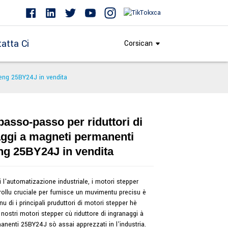
atta Ci
Corsican
heng 25BY24J in vendita
passo-passo per riduttori di
Loading...
Loading...
ggi a magneti permanenti
ng 25BY24J in vendita
 l'automatizazione industriale, i motori stepper
ollu cruciale per furnisce un muvimentu precisu è
nu di i principali pruduttori di motori stepper hè
 nostri motori stepper cù riduttore di ingranaggi à
nenti 25BY24J sò assai apprezzati in l'industria.