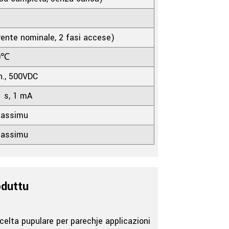
ente nominale, 2 fasi accese)
0℃
., 500VDC
1 s, 1 mA
Massimu
Massimu
oduttu
elta pupulare per parechje applicazioni