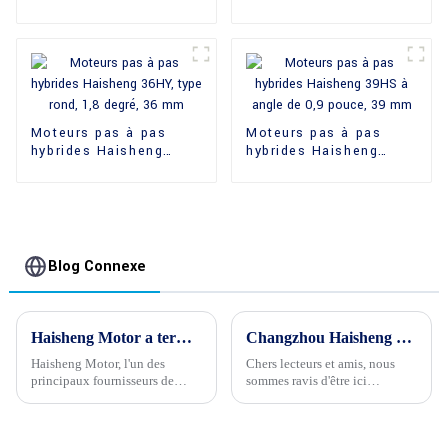
haute performance
degré
Haisheng 64TKYJ
Moteurs pas à pas
Moteurs pas à pas
hybrides Haisheng
hybrides Haisheng
36HY, type rond, 1,8
39HS à angle de
degré, 36 mm
0,9 pouce, 39 mm
Blog Connexe
Haisheng Motor a terminé avec succès les tests et l'emballage du moteur pas à pas 20PM conçu sur mesure pour ses clients
Changzhou Haisheng Electric Co., Ltd. félicite chaleureusement la Chine à l'occasion de sa 74e fête nationale !
Haisheng Motor, l'un des
Chers lecteurs et amis, nous
principaux fournisseurs de
sommes ravis d'être ici
solutions de moteurs
aujourd'hui pour vous adresser
électriques de haute qualité, est
nos plus chaleureuses
heureux d'annoncer la réussite
félicitations à l'occasion du 74e