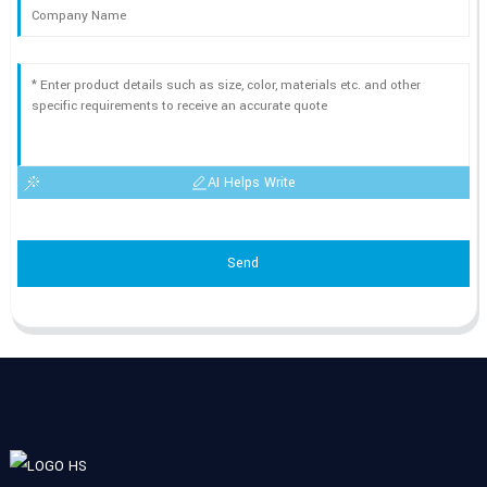
AI Helps Write
Send