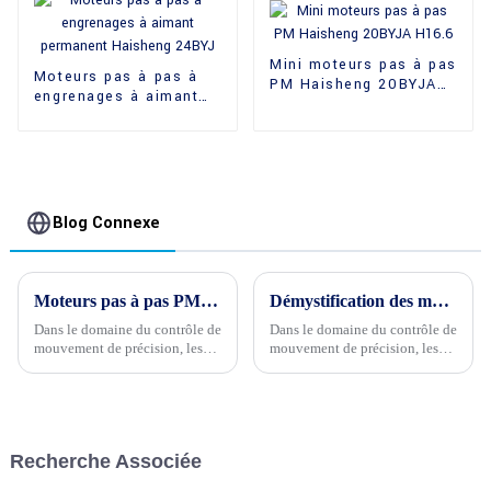
Mini moteurs pas à pas
Moteurs pas à pas à
PM Haisheng 20BYJA
engrenages à aimant
H16.6
permanent Haisheng
24BYJ
Blog Connexe
Moteurs pas à pas PM vs VR : Dévoilement des différences de fonctionnement et d'applications
Démystification des moteurs pas à pas PM : un guide complet sur leur fonctionnement et leurs applications
Dans le domaine du contrôle de
Dans le domaine du contrôle de
mouvement de précision, les
mouvement de précision, les
moteurs pas à pas se
moteurs pas à pas PM se
distinguent par leur
distinguent par leur fiabilité et
polyvalence et leur fiabilité.
leur polyvalence. Ces moteurs
Parmi les différents types de
sont largement utilisés dans
moteurs pas à pas, on trouve les
diverses applications, de la
Recherche Associée
moteurs à aimant permanent
robotique à l'automobile…
(PM) et à réluctance variable