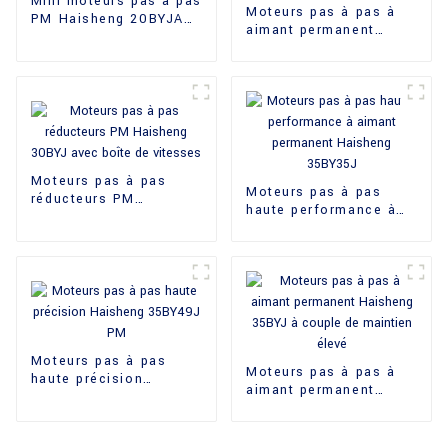
Mini moteurs pas à pas
Moteurs pas à pas à
PM Haisheng 20BYJA
aimant permanent
H16.6
Haisheng 25BY24J à
vendre
Moteurs pas à pas
Moteurs pas à pas
réducteurs PM
haute performance à
Haisheng 30BYJ avec
aimant permanent
boîte de vitesses
Haisheng 35BY35J
Moteurs pas à pas
Moteurs pas à pas à
haute précision
aimant permanent
Haisheng 35BY49J PM
Haisheng 35BYJ à
couple de maintien
élevé