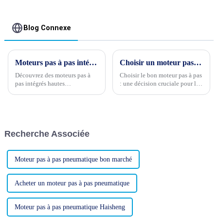
Blog Connexe
Moteurs pas à pas intégrés hautes performances : solutions de contrôle de mouvement de précision
Choisir un moteur pas à pas de qualité est la question la plus importante pour vos produits électriques
Découvrez des moteurs pas à
Choisir le bon moteur pas à pas
pas intégrés hautes
: une décision cruciale pour le
performances pour des
succès d'un produit électrique
solutions de contrôle de
Dans le domaine de la
mouvement précises et fiables
conception de produits
avec la dernière offre de
électriques, la sélection du
Haisheng : le moteur pas à pas
moteur pas à pas approprié est
Recherche Associée
haute précision Haisheng
une décision cruciale...
35BY49J PM...
Moteur pas à pas pneumatique bon marché
Acheter un moteur pas à pas pneumatique
Moteur pas à pas pneumatique Haisheng