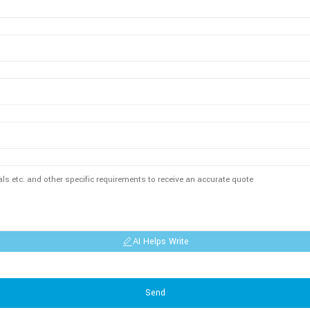
AI Helps Write
Send