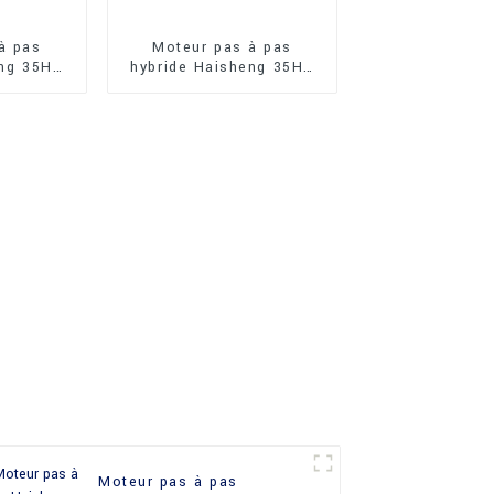
à pas
Moteur pas à pas
eng 35HS
hybride Haisheng 35HS
ré
1,8 degré
Moteur pas à pas