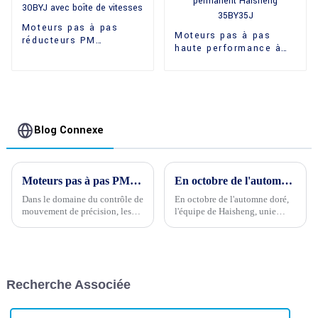
Moteurs pas à pas
Moteurs pas à pas
réducteurs PM
haute performance à
Haisheng 30BYJ avec
aimant permanent
boîte de vitesses
Haisheng 35BY35J
Blog Connexe
Moteurs pas à pas PM vs VR : Dévoilement des différences de fonctionnement et d'applications
En octobre de l'automne doré, Haisheng team building, uni comme un seul
Dans le domaine du contrôle de
En octobre de l'automne doré,
mouvement de précision, les
l'équipe de Haisheng, unie
moteurs pas à pas se
comme une seule personne, a
distinguent par leur
grimpé haut et regardé loin
polyvalence et leur fiabilité.
devantAvec le développement
Parmi les différents types de
continu de la société, la
moteurs pas à pas, on trouve les
concurrence entre les
Recherche Associée
moteurs à aimant permanent
entreprises est devenue plus...
(PM) et à réluctance variable
(VR).