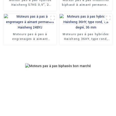
Moteur pas à pas hybride
Moteur pas à pas industriel
Haisheng 57HS 0,9°, 2
biphasé à aimant permanent
phases, 4 fils, 57 mm
Haisheng 60BYJ48
Moteurs pas à pas à
Moteurs pas à pas hybrides
engrenages à aimant
Haisheng 36HY, type rond,
permanent Haisheng 24BYJ
1,8 degré, 36 mm