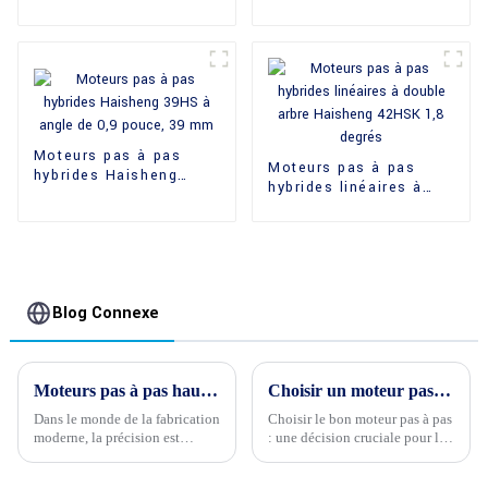
Haisheng 36HY 0,9
36HY, type rond, 1,8
degré
degré, 36 mm
Moteurs pas à pas
Moteurs pas à pas
hybrides Haisheng
hybrides linéaires à
39HS à angle de
double arbre Haisheng
0,9 pouce, 39 mm
42HSK 1,8 degrés
Blog Connexe
Moteurs pas à pas hautes performances : alimenter les machines CNC de précision
Choisir un moteur pas à pas de qualité est la question la plus importante pour vos produits électriques
Dans le monde de la fabrication
Choisir le bon moteur pas à pas
moderne, la précision est
: une décision cruciale pour le
primordiale. Qu'il s'agisse de
succès d'un produit électrique
fabriquer des composants
Dans le domaine de la