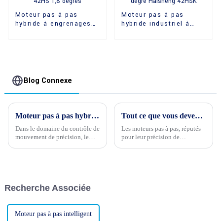
Moteur pas à pas
Moteur pas à pas
hybride à engrenages
hybride industriel à
Haisheng 42HS 1,8
arbre creux de 1,8
degrés
degré Haisheng 42HSK
Blog Connexe
Moteur pas à pas hybride ou moteur pas à pas : lequel est le meilleur pour votre projet ?
Tout ce que vous devez savoir sur les moteurs pas à pas avec réducteurs planétaires
Dans le domaine du contrôle de
Les moteurs pas à pas, réputés
mouvement de précision, le
pour leur précision de
choix du bon moteur peut être
positionnement, peuvent être
déterminant pour la réussite de
optimisés grâce à l'ajout de
votre projet. Deux options
réducteurs planétaires. Cette
populaires, souvent débattues,
combinaison offre une solution
sont les moteurs pas à pas
puissante et polyvalente
Recherche Associée
hybrides et les moteurs pas à
pour…
pas traditionnels.
Moteur pas à pas intelligent