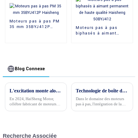
Moteurs pas à pas PM
35 mm 35BYJ412P
Moteurs pas à pas
Haisheng
biphasés à aimant
permanent de haute
qualité Haisheng
50BYJ412
Blog Connexe
L'excitation monte alors que le compte à rebours pour la bonne année 2024 commence
Technologie de boîte de vitesses Haisheng pour moteurs pas à pas
En 2024, HaiSheng Motor,
Dans le domaine des moteurs
célèbre fabricant de moteurs
pas à pas, l'intégration de la
électriques, a pour objectif de
technologie des réducteurs
se développer à l'international.
peut améliorer
L'entreprise a annoncé son
considérablement les
intention de pénétrer les
performances, offrant un
marchés étrangers...
contrôle de précision et un
Recherche Associée
couple de sortie élevé dans une