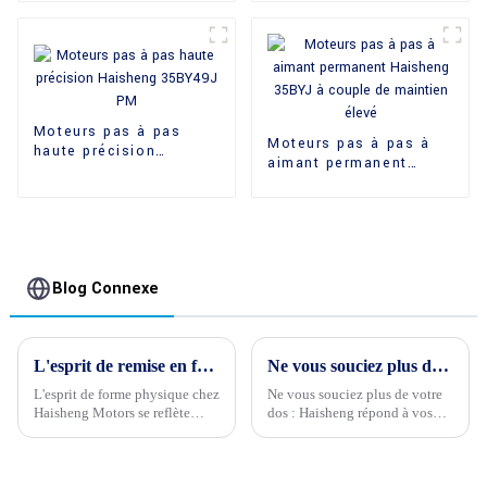
Haisheng 35BY35J
Moteurs pas à pas
Moteurs pas à pas à
haute précision
aimant permanent
Haisheng 35BY49J PM
Haisheng 35BYJ à
couple de maintien
élevé
Blog Connexe
L'esprit de remise en forme physique chez Haisheng Motors
Ne vous souciez plus de votre dos : Haisheng est là pour répondre à vos besoins en matière de moteurs pas à pas.
L'esprit de forme physique chez
Ne vous souciez plus de votre
Haisheng Motors se reflète
dos : Haisheng répond à vos
dans le dynamisme et l'énergie
besoins en matière de moteurs
de ses employés. Leur
pas à pas. Chez Haisheng, notre
enthousiasme et leur passion
engagement envers la qualité et
pour leur travail sont palpables
la satisfaction client est au