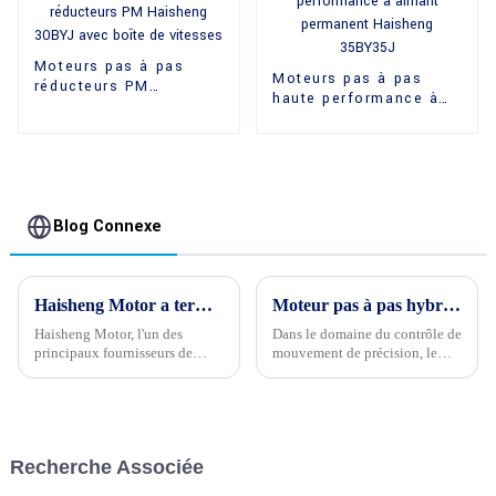
Moteurs pas à pas
Moteurs pas à pas
réducteurs PM
haute performance à
Haisheng 30BYJ avec
aimant permanent
boîte de vitesses
Haisheng 35BY35J
Blog Connexe
Haisheng Motor a terminé avec succès les tests et l'emballage du moteur pas à pas 20PM conçu sur mesure pour ses clients
Moteur pas à pas hybride ou moteur pas à pas : lequel est le meilleur pour votre projet ?
Haisheng Motor, l'un des
Dans le domaine du contrôle de
principaux fournisseurs de
mouvement de précision, le
solutions de moteurs
choix du bon moteur peut être
électriques de haute qualité, est
déterminant pour la réussite de
heureux d'annoncer la réussite
votre projet. Deux options
des tests et de l'emballage de
populaires, souvent débattues,
son moteur pas à pas 20PM
sont les moteurs pas à pas
Recherche Associée
conçu sur mesure,...
hybrides et les moteurs pas à
pas traditionnels.