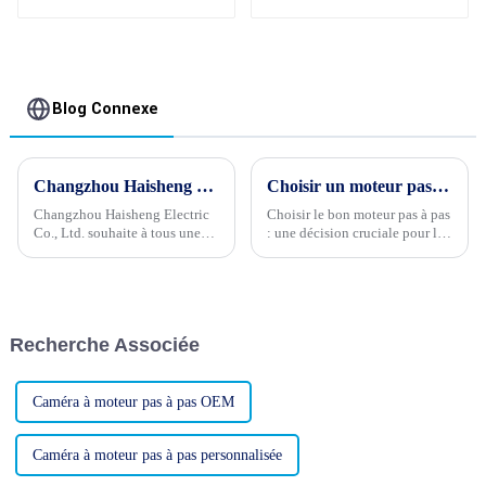
0,9°, 2 phases, 4 fils,
1.8 à double arbre
57 mm
Blog Connexe
Changzhou Haisheng Electric Co., Ltd. souhaite à tous une joyeuse fête de la mi-automne
Choisir un moteur pas à pas de qualité est la question la plus importante pour vos produits électriques
Changzhou Haisheng Electric
Choisir le bon moteur pas à pas
Co., Ltd. souhaite à tous une
: une décision cruciale pour le
joyeuse fête de la Mi-Automne,
succès d'un produit électrique
une bonne santé à vos familles
Dans le domaine de la
et tous ses meilleurs vœux.
conception de produits
Bonjour à tous ! Aujourd'hui,
électriques, la sélection du
c'est la fête de la Mi-Automne.
moteur pas à pas approprié est
Recherche Associée
Changzhou Haisheng...
une décision cruciale...
Caméra à moteur pas à pas OEM
Caméra à moteur pas à pas personnalisée