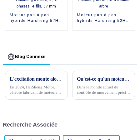
Moteur pas à pas
Moteur pas à pas
hybride Haisheng 57HS
hybride Haisheng 52HS
0,9°, 2 phases, 4 fils,
1.8 à double arbre
57 mm
Blog Connexe
L'excitation monte alors que le compte à rebours pour la bonne année 2024 commence
Qu'est-ce qu'un moteur pas à pas PM et comment fonctionne-t-il ?
En 2024, HaiSheng Motor,
Dans le monde actuel du
célèbre fabricant de moteurs
contrôle de mouvement précis,
électriques, a pour objectif de
les moteurs pas à pas jouent un
se développer à l'international.
rôle essentiel dans divers
L'entreprise a annoncé son
systèmes électromécaniques.
intention de pénétrer les
Parmi les différents types
marchés étrangers...
disponibles, on trouve le
Recherche Associée
moteur pas à pas PM…