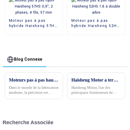
Moteur pas à pas
Moteur pas à pas
hybride Haisheng 57HS
hybride Haisheng 52HS
0,9°, 2 phases, 4 fils,
1.8 à double arbre
57 mm
Blog Connexe
Moteurs pas à pas hautes performances : alimenter les machines CNC de précision
Haisheng Motor a terminé avec succès les tests et l'emballage du moteur pas à pas 20PM conçu sur mesure pour ses clients
Dans le monde de la fabrication
Haisheng Motor, l'un des
moderne, la précision est
principaux fournisseurs de
primordiale. Qu'il s'agisse de
solutions de moteurs
fabriquer des composants
électriques de haute qualité, est
complexes pour l'aéronautique,
heureux d'annoncer la réussite
de produire de la haute
des tests et de l'emballage de
joaillerie ou de découper des
son moteur pas à pas 20PM
Recherche Associée
matériaux avancés pour
conçu sur mesure,...
l'électronique…