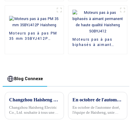
couple de maintien
élevé
Moteurs pas à pas PM
35 mm 35BYJ412P
Moteurs pas à pas
Haisheng
biphasés à aimant
permanent de haute
qualité Haisheng
50BYJ412
Blog Connexe
Changzhou Haisheng Electric Co., Ltd. souhaite à tous une joyeuse fête de la mi-automne
En octobre de l'automne doré, Haisheng team building, uni comme un seul
Changzhou Haisheng Electric
En octobre de l'automne doré,
Co., Ltd. souhaite à tous une
l'équipe de Haisheng, unie
joyeuse fête de la Mi-Automne,
comme une seule personne, a
une bonne santé à vos familles
grimpé haut et regardé loin
et tous ses meilleurs vœux.
devantAvec le développement