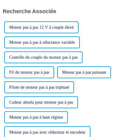
Bonjour à tous ! Aujourd'hui,
continu de la société, la
c'est la fête de la Mi-Automne.
concurrence entre les
Recherche Associée
Changzhou Haisheng...
entreprises est devenue plus...
Moteur pas à pas 12 V à couple élevé
Moteur pas à pas à réluctance variable
Contrôle du couple du moteur pas à pas
Fil de moteur pas à pas
Moteur pas à pas puissant
Pilote de moteur pas à pas triphasé
Codeur absolu pour moteur pas à pas
Moteur pas à pas à haut régime
Moteur pas à pas avec réducteur et encodeur