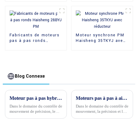
Haisheng 60BYJ48
Fabricants de moteurs
Moteur synchrone PM
pas à pas ronds
Haisheng 35TKYJ avec
Haisheng 28BYJ PM
réducteur
Blog Connexe
Moteur pas à pas hybride ou moteur pas à pas : lequel est le meilleur pour votre projet ?
Moteurs pas à pas à aimant permanent ou hybrides : explorer le monde du contrôle de précision
Dans le domaine du contrôle de
Dans le domaine du contrôle de
mouvement de précision, le
mouvement, la précision et la
choix du bon moteur peut être
fiabilité sont primordiales. Les
déterminant pour la réussite de
moteurs pas à pas, grâce à leur
votre projet. Deux options
capacité à se déplacer par pas
populaires, souvent débattues,
discrets, sont devenus un choix
sont les moteurs pas à pas
populaire pour les applications