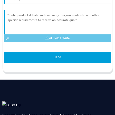
AI Helps Write
Send