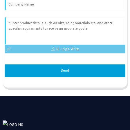
AI Helps Write
Send