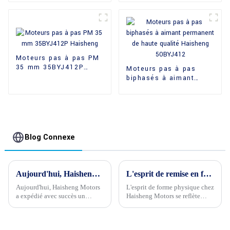
couple de maintien
élevé
Moteurs pas à pas PM
35 mm 35BYJ412P
Moteurs pas à pas
Haisheng
biphasés à aimant
permanent de haute
qualité Haisheng
50BYJ412
Blog Connexe
Aujourd'hui, Haisheng Motors a expédié avec succès un lot important de marchandises essentielles à nos clients
L'esprit de remise en forme physique chez Haisheng Motors
Aujourd'hui, Haisheng Motors
L'esprit de forme physique chez
a expédié avec succès un
Haisheng Motors se reflète
important lot de marchandises
dans le dynamisme et l'énergie
essentielles à ses clients. La
de ses employés. Leur
parfaite exécution de cette
enthousiasme et leur passion