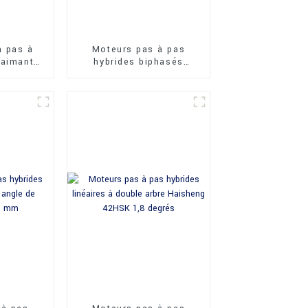
à pas à
Moteurs pas à pas
 aimant
hybrides biphasés
isheng
Haisheng 36HY 0,9
degré