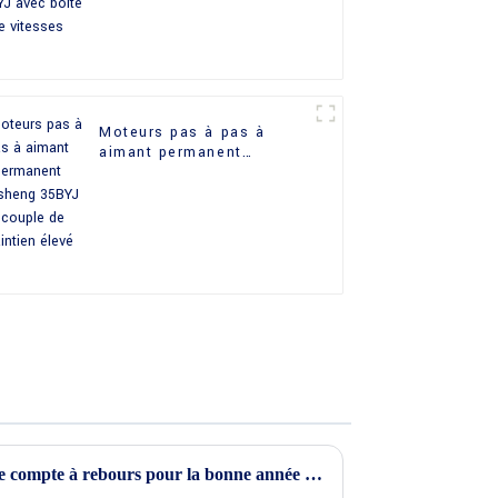
vitesses
Moteurs pas à pas à
aimant permanent
Haisheng 35BYJ à couple
de maintien élevé
L'excitation monte alors que le compte à rebours pour la bonne année 2024 commence