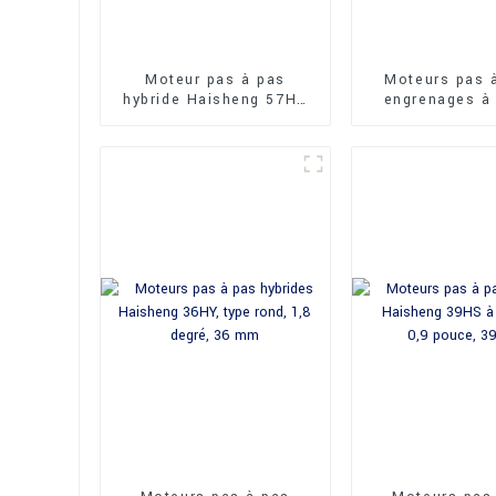
Moteur pas à pas
Moteurs pas 
hybride Haisheng 57HS
engrenages à
0,9°, 2 phases, 4 fils,
permanent Ha
57 mm
24BYJ