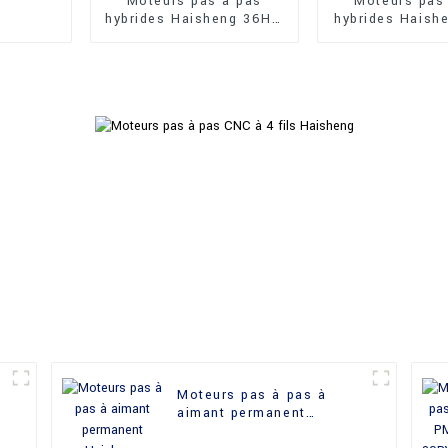
Moteurs pas à pas
Moteurs pas
hybrides Haisheng 36HY,
hybrides Haish
type rond, 1,8 degré, 36
à angle de 0,
mm
39 mm
Moteurs pas à pas à
aimant permanent
Haisheng 25BY24J à