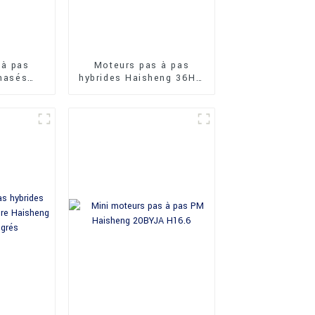
 à pas
Moteurs pas à pas
phasés
hybrides Haisheng 36HY,
HY 0,9
type rond, 1,8 degré, 36
mm