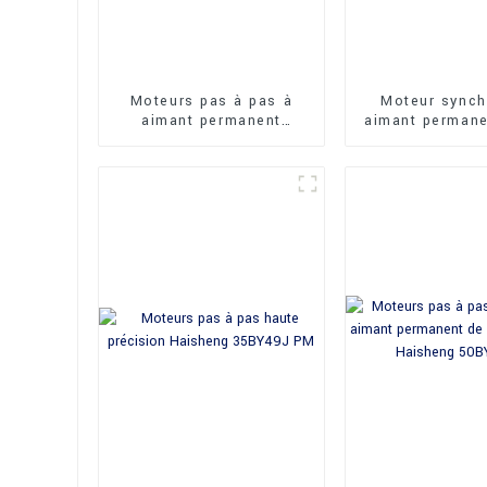
Moteurs pas à pas à
Moteur synch
aimant permanent
aimant permane
Haisheng 35BYJ à
performance H
couple de maintien
64TKY
élevé