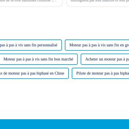
ire de la Fête nationale chinoise !
distinguent par leur fiabilité et leur
ide, la Chine...
diverses applications, de la robotiq
as à pas à vis sans fin personnalisé
Moteur pas à pas à vis sans fin en gr
Moteur pas à pas à vis sans fin bon marché
Acheter un moteur pas à pa
te de moteur pas à pas biphasé en Chine
Pilote de moteur pas à pas bip