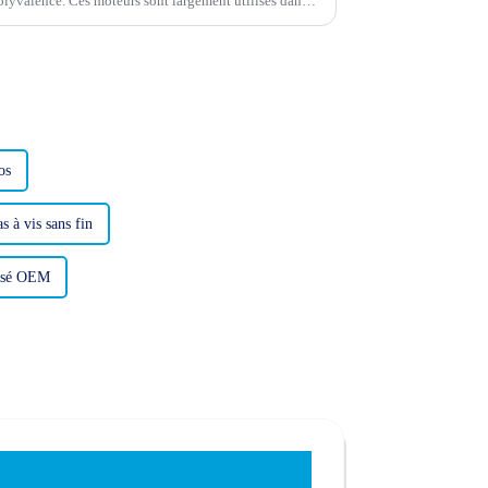
 polyvalence. Ces moteurs sont largement utilisés dans
ue à l'automobile…
os
s à vis sans fin
hasé OEM