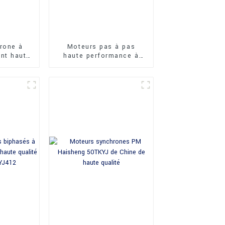
rone à
Moteurs pas à pas
nt haute
haute performance à
aisheng
aimant permanent
J
Haisheng 35BY35J