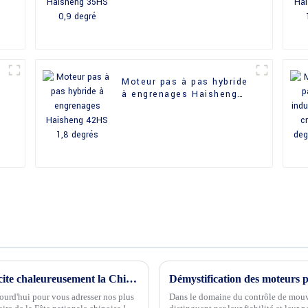
e
Moteur pas à pas hybride
à engrenages Haisheng
42HS 1,8 degrés
Changzhou Haisheng Electric Co., Ltd. félicite chaleureusement la Chine à l'occasion de sa 74e fête nationale !
jourd'hui pour vous adresser nos plus
Dans le domaine du contrôle de mouv