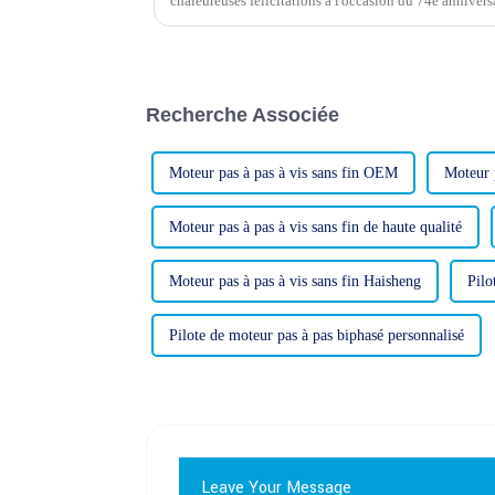
chaleureuses félicitations à l'occasion du 74e anniversa
Pays riche d'une longue histoire et d'une culture splend
Recherche Associée
Moteur pas à pas à vis sans fin OEM
Moteur p
Moteur pas à pas à vis sans fin de haute qualité
Moteur pas à pas à vis sans fin Haisheng
Pilo
Pilote de moteur pas à pas biphasé personnalisé
Leave Your Message