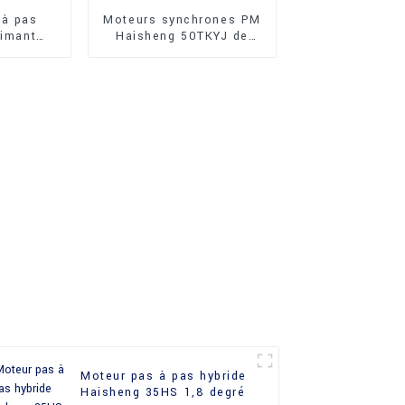
 à pas
Moteurs synchrones PM
aimant
Haisheng 50TKYJ de
 haute
Chine de haute qualité
sheng
12
Moteur pas à pas hybride
Haisheng 35HS 1,8 degré