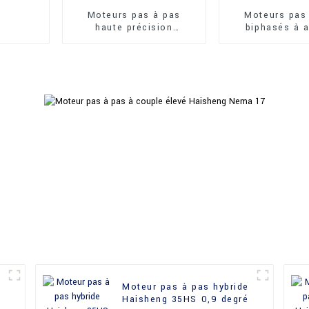
Moteurs pas à pas
Moteurs pas
haute précision
biphasés à 
Haisheng 35BY49J PM
permanent de
qualité Hai
50BYJ4
Moteur pas à pas hybride
g
Haisheng 35HS 0,9 degré