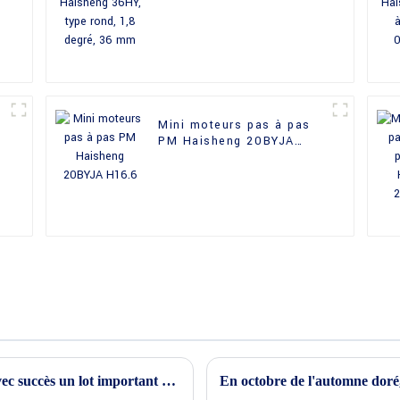
é
type rond, 1,8 degré, 36
mm
Mini moteurs pas à pas
PM Haisheng 20BYJA
H16.6
Aujourd'hui, Haisheng Motors a expédié avec succès un lot important de marchandises essentielles à nos clients