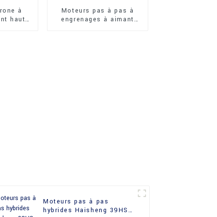
rone à
Moteurs pas à pas à
nt haute
engrenages à aimant
aisheng
permanent Haisheng
J
24BYJ
Moteurs pas à pas
hybrides Haisheng 39HS