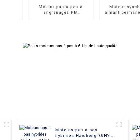
Moteur pas à pas à
Moteur synch
engrenages PM
aimant permane
Haisheng 35BYJ412H à
performance H
couple élevé
64TKY
Moteurs pas à pas
hybrides Haisheng 36HY,