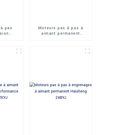
 à pas
Moteurs pas à pas à
ision
aimant permanent
Y49J PM
Haisheng 35BYJ à
couple de maintien
élevé