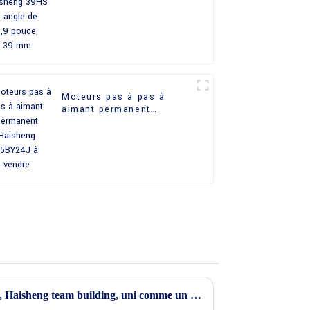
à angle de 0,9 pouce,
39 mm
Moteurs pas à pas à
aimant permanent
Haisheng 25BY24J à
vendre
En octobre de l'automne doré, Haisheng team building, uni comme un seul