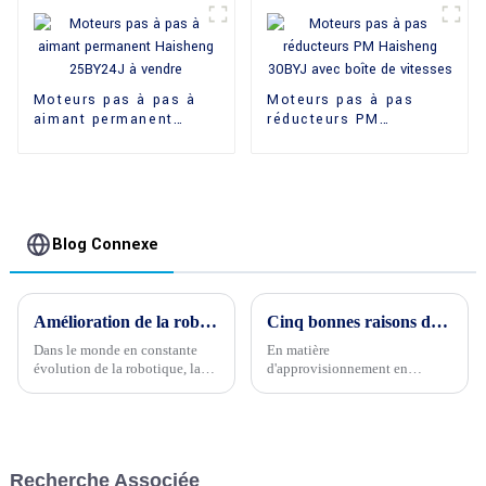
Moteurs pas à pas à
Moteurs pas à pas
aimant permanent
réducteurs PM
Haisheng 25BY24J à
Haisheng 30BYJ avec
vendre
boîte de vitesses
Blog Connexe
Amélioration de la robotique grâce aux moteurs pas à pas PM de haute précision
Cinq bonnes raisons de choisir Haisheng pour ses moteurs pas à pas planétaires à couple élevé
Dans le monde en constante
En matière
évolution de la robotique, la
d'approvisionnement en
précision et la fiabilité sont
moteurs pas à pas planétaires à
essentielles. L'un des
couple élevé en Chine,
composants clés qui
Haisheng se distingue comme
contribuent significativement à
un fournisseur de premier plan,
ces attributs est le moteur pas à
réputé pour son expertise, sa
Recherche Associée
pas haute précision PM.
qualité et sa gamme complète