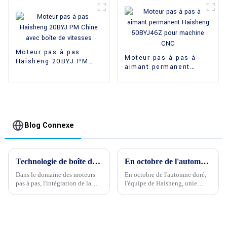
Moteur pas à pas
Moteur pas à pas à
Haisheng 20BYJ PM
aimant permanent
Chine avec boîte de
Haisheng 50BYJ46Z
vitesses
pour machine CNC
Blog Connexe
Technologie de boîte de vitesses Haisheng pour moteurs pas à pas
En octobre de l'automne doré, Haisheng team building, uni comme un seul
Dans le domaine des moteurs
En octobre de l'automne doré,
pas à pas, l'intégration de la
l'équipe de Haisheng, unie
technologie des réducteurs
comme une seule personne, a
peut améliorer
grimpé haut et regardé loin
considérablement les
devantAvec le développement
performances, offrant un
continu de la société, la
contrôle de précision et un
concurrence entre les