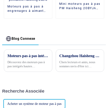
Mini moteurs pas à pas
Moteurs pas à pas à
PM Haisheng 20BYJA
engrenages à aimant
H16.6
permanent Haisheng
24BYJ
Blog Connexe
Moteurs pas à pas intégrés hautes performances : solutions de contrôle de mouvement de précision
Changzhou Haisheng Electric Co., Ltd. félicite chaleureusement la Chine à l'occasion de sa 74e fête nationale !
Découvrez des moteurs pas à
Chers lecteurs et amis, nous
pas intégrés hautes
sommes ravis d'être ici
performances pour des
aujourd'hui pour vous adresser
solutions de contrôle de
nos plus chaleureuses
mouvement précises et fiables
félicitations à l'occasion du 74e
avec la dernière offre de
anniversaire de la Fête
Haisheng : le moteur pas à pas
nationale chinoise ! Pays riche
Recherche Associée
haute précision Haisheng
d'une longue histoire et d'une
35BY49J PM...
culture splendide, la Chine...
Acheter un système de moteur pas à pas