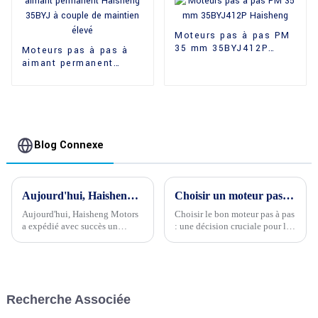
Moteurs pas à pas PM
35 mm 35BYJ412P
Moteurs pas à pas à
Haisheng
aimant permanent
Haisheng 35BYJ à
couple de maintien
élevé
Blog Connexe
Aujourd'hui, Haisheng Motors a expédié avec succès un lot important de marchandises essentielles à nos clients
Choisir un moteur pas à pas de qualité est la question la plus importante pour vos produits électriques
Aujourd'hui, Haisheng Motors
Choisir le bon moteur pas à pas
a expédié avec succès un
: une décision cruciale pour le
important lot de marchandises
succès d'un produit électrique
essentielles à ses clients. La
Dans le domaine de la
parfaite exécution de cette
conception de produits
expédition marque un tournant
électriques, la sélection du
dans l'engagement de
moteur pas à pas approprié est
Recherche Associée
l'entreprise à exceller…
une décision cruciale...