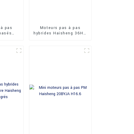
 à pas
Moteurs pas à pas
phasés
hybrides Haisheng 36HY,
HY 0,9
type rond, 1,8 degré, 36
mm