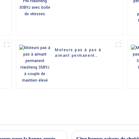
30BYJ avec boîte de
vitesses
Moteurs pas à pas à
aimant permanent
Haisheng 35BYJ à couple
de maintien élevé
L'excitation monte alors que le compte à rebours pour la bonne année 2024 commence