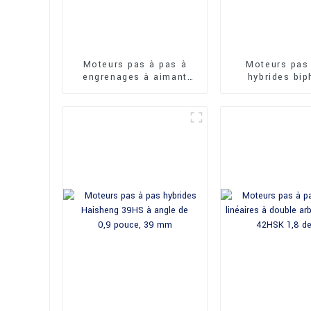
Moteurs pas à pas à
Moteurs pas
engrenages à aimant
hybrides bi
permanent Haisheng
Haisheng 36
24BYJ
degré