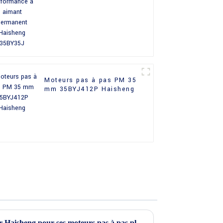
permanent Haisheng
35BY35J
Moteurs pas à pas PM 35
mm 35BYJ412P Haisheng
Cinq bonnes raisons de choisir Haisheng pour ses moteurs pas à pas planétaires à couple élevé