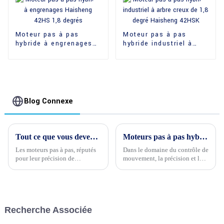
Moteur pas à pas
Moteur pas à pas
hybride à engrenages
hybride industriel à
Haisheng 42HS 1,8
arbre creux de 1,8
degrés
degré Haisheng 42HSK
Blog Connexe
Tout ce que vous devez savoir sur les moteurs pas à pas avec réducteurs planétaires
Moteurs pas à pas hybrides : révolutionner le contrôle de précision dans diverses applications
Les moteurs pas à pas, réputés
Dans le domaine du contrôle de
pour leur précision de
mouvement, la précision et la
positionnement, peuvent être
fiabilité sont primordiales. Les
optimisés grâce à l'ajout de
moteurs pas à pas hybrides se
réducteurs planétaires. Cette
sont imposés comme des
combinaison offre une solution
précurseurs dans ce domaine,
puissante et polyvalente
offrant une combinaison
Recherche Associée
pour…
unique d'avantages qui en font
un…