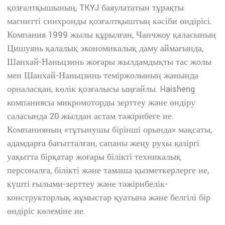
қозғалтқышының, TKYJ баяулататын тұрақты
магнитті синхронды қозғалтқыштың кәсіби өндірісі.
Компания 1999 жылы құрылған, Чанчжоу қаласының
Цишуянь қалалық экономикалық даму аймағында,
Шанхай-Наньцзинь жоғары жылдамдықты тас жолы
мен Шанхай-Наньцзинь теміржолының жанында
орналасқан, көлік қозғалысы ыңғайлы. Haisheng
компаниясы микромоторды зерттеу және өндіру
саласында 20 жылдан астам тәжірибеге ие.
Компанияның «тұтынушы бірінші орында» мақсаты,
адамдарға бағытталған, сапаны жеңу рухы қазіргі
уақытта бірқатар жоғары білікті техникалық
персоналға, білікті және тамаша қызметкерлерге ие,
күшті ғылыми-зерттеу және тәжірибелік-
конструкторлық жұмыстар қуатына және белгілі бір
өндіріс көлеміне ие.