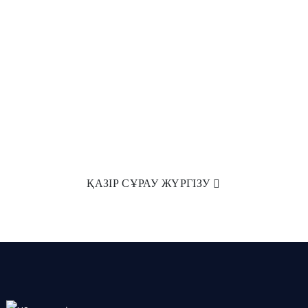
ҚОЗҒАЛТҚЫШТАРДЫҢ
95%-ДАН АСТАМЫ БІЗДІҢ
ӨНІМДЕРІМІЗ БОЛЫП
ТАБЫЛАДЫ.
Әлемнің түкпір-түкпірінен келген
достарымызды біздің зауытқа келуге
шақырамыз!
ҚАЗІР СҰРАУ ЖҮРГІЗУ