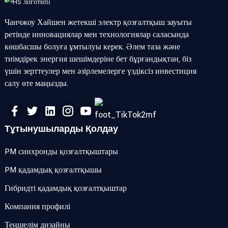
Чанчжоу Хайшен жетекші электр қозғалтқыш зауыты
ретінде инновациялар мен технологиялар саласында
көшбасшы болуға ұмтылуы керек. Әлем таза және
тиімдірек энергия шешімдеріне бет бұрғандықтан, біз
үшін зерттеулер мен әзірлемелерге үздіксіз инвестиция
салу өте маңызды.
Тұтынушыларды Қолдау
PM синхронды қозғалтқыштары
PM қадамдық қозғалтқышы
Гибридті қадамдық қозғалтқыштар
Компания профилі
Теңшелім дизайны