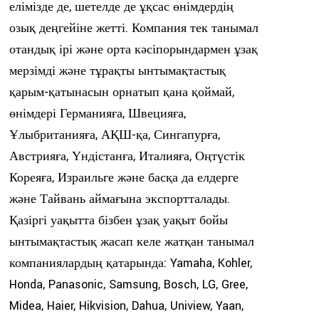
елімізде де, шетелде де ұқсас өнімдердің
озық деңгейіне жетті. Компания тек танымал
отандық ірі және орта кәсіпорындармен ұзақ
мерзімді және тұрақты ынтымақтастық
қарым-қатынасын орнатып қана қоймай,
өнімдері Германияға, Швецияға,
Ұлыбританияға, АҚШ-қа, Сингапурға,
Австрияға, Үндістанға, Италияға, Оңтүстік
Кореяға, Израильге және басқа да елдерге
және Тайвань аймағына экспортталады.
Қазіргі уақытта бізбен ұзақ уақыт бойы
ынтымақтастық жасап келе жатқан танымал
компаниялардың қатарында: Yamaha, Kohler,
Honda, Panasonic, Samsung, Bosch, LG, Gree,
Midea, Haier, Hikvision, Dahua, Uniview, Yaan,