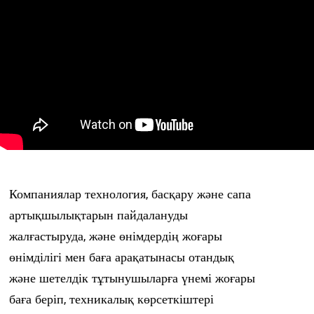
Компаниялар технология, басқару және сапа
артықшылықтарын пайдалануды
жалғастыруда, және өнімдердің жоғары
өнімділігі мен баға арақатынасы отандық
және шетелдік тұтынушыларға үнемі жоғары
баға беріп, техникалық көрсеткіштері