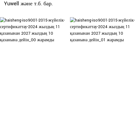
Yuwell және т.б. бар.
ҚЫТАЙДА АЙНЫМАЛЫ
ЖИІЛІКТІ ЦИФРЛЫҚ
ГЕНЕРАТОРЛАР
ДРОССЕЛЬДЕР МЕН
ДРОССЕЛЬДЕРДІ
БАСҚАРУ ҮШІН
ПАЙДАЛАНАТЫН