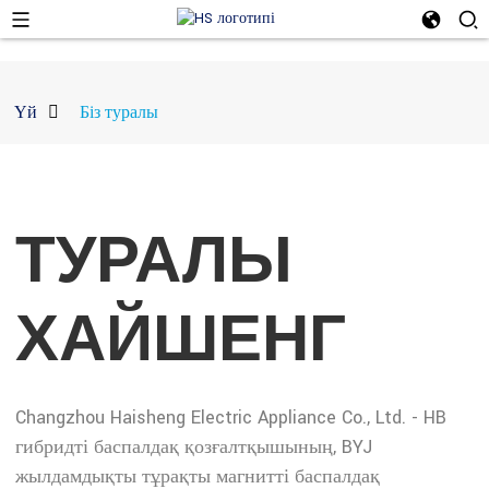
Үй
Біз туралы
ТУРАЛЫ
ХАЙШЕНГ
Changzhou Haisheng Electric Appliance Co., Ltd. - HB
гибридті баспалдақ қозғалтқышының, BYJ
жылдамдықты тұрақты магнитті баспалдақ