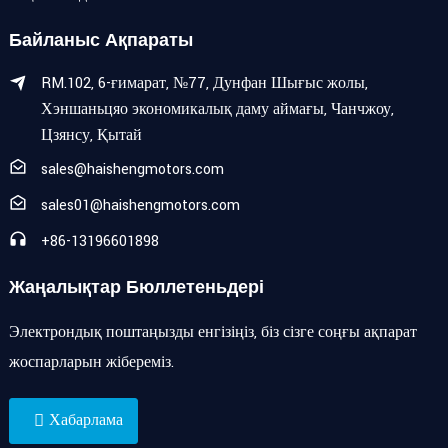
Байланыс Ақпараты
RM.102, 6-ғимарат, №77, Дунфан Шығыс жолы,
Хэншаньцяо экономикалық даму аймағы, Чанчжоу,
Цзянсу, Қытай
sales@haishengmotors.com
sales01@haishengmotors.com
+86-13196601898
Жаңалықтар Бюллетеньдері
Электрондық поштаңызды енгізіңіз, біз сізге соңғы ақпарат
жоспарларын жібереміз.
Хабарлама