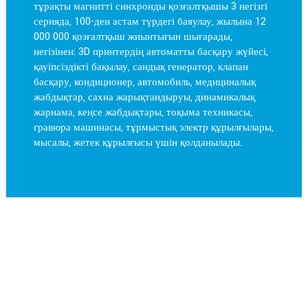
тұрақты магнитті синхронды қозғалтқышы 3 негізгі
серияда, 100-ден астам түрдегі баяулау, жылына 12
000 000 қозғалтқыш жиынтығын шығарады,
негізінен: 3D принтердің автоматты басқару жүйесі,
қауіпсіздікті бақылау, сандық генератор, клапан
басқару, кондиционер, автомобиль, медициналық
жабдықтар, сахна жарықтандыруы, динамикалық
жарнама, кеңсе жабдықтары, тоқыма техникасы,
гравюра машинасы, тұрмыстық электр құрылғылары,
мысалы, жетек құрылғысы үшін қолданылады.