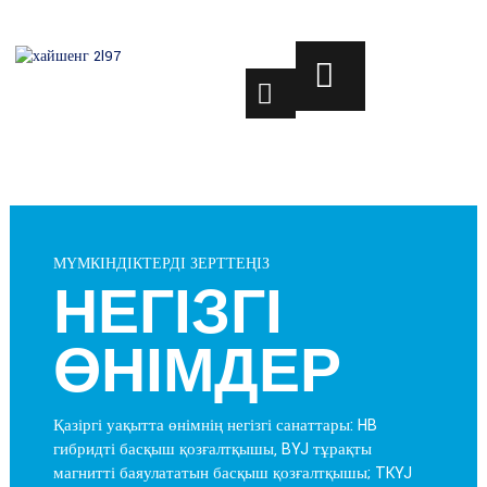
МҮМКІНДІКТЕРДІ ЗЕРТТЕҢІЗ
НЕГІЗГІ
ӨНІМДЕР
Қазіргі уақытта өнімнің негізгі санаттары: HB
гибридті басқыш қозғалтқышы, BYJ тұрақты
магнитті баяулататын басқыш қозғалтқышы; TKYJ