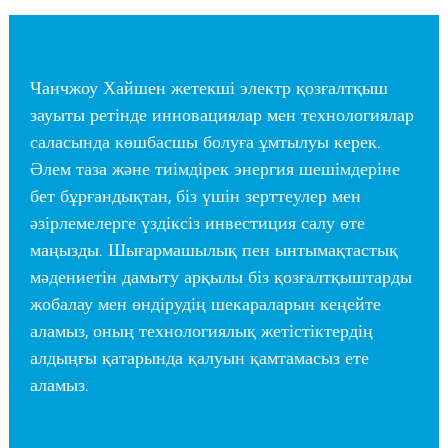
Чанчжоу Хайшен жетекші электр қозғалтқыш
зауыты ретінде инновациялар мен технологиялар
саласында көшбасшы болуға ұмтылуы керек.
Әлем таза және тиімдірек энергия шешімдеріне
бет бұрғандықтан, біз үшін зерттеулер мен
әзірлемелерге үздіксіз инвестиция салу өте
маңызды. Шығармашылық пен ынтымақтастық
мәдениетін дамыту арқылы біз қозғалтқыштарды
жобалау мен өндірудің шекараларын кеңейте
аламыз, оның технологиялық жетістіктердің
алдыңғы қатарында қалуын қамтамасыз ете
аламыз.