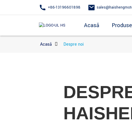
+86-13196601898
sales@haishengmot
Acasă
Produse
Acasă
Despre noi
DESPR
HAISH