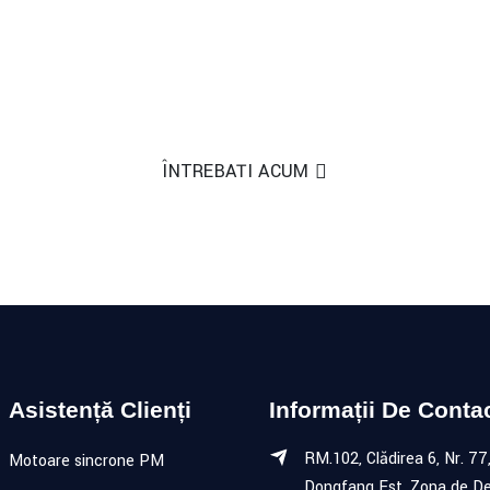
ȘI ACCELERAȚIILE SUNT PRODUSE
enit prieteni din întreaga lume să viziteze fabri
ÎNTREBAȚI ACUM
Asistență Clienți
Informații De Conta
RM.102, Clădirea 6, Nr. 77
Motoare sincrone PM
Dongfang Est, Zona de De