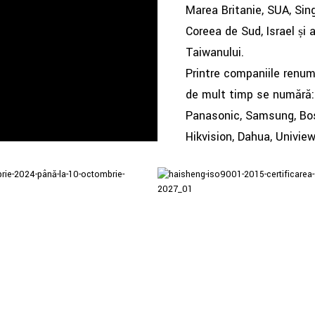
Marea Britanie, SUA, Singa
Coreea de Sud, Israel și a
Taiwanului.
Printre companiile renu
de mult timp se numără:
Panasonic, Samsung, Bosc
Hikvision, Dahua, Uniview
 95% DIN MOTOARELE UTILIZATE 
VENȚĂ VARIABILĂ PENTRU A CON