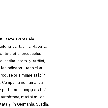
tilizeze avantajele
i și calității, iar datorită
anță-preț al produselor,
ienților interni și străini,
iar indicatorii tehnici au
roduselor similare atât în ​​
ate. Compania nu numai că
e pe termen lung și stabilă
autohtone, mari și mijlocii,
tate și în Germania, Suedia,