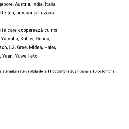
pore, Austria, India, Italia,
lte țări, precum și în zona
mite care cooperează cu noi
 Yamaha, Kohler, Honda,
h, LG, Gree, Midea, Haier,
, Yaan, Yuwell etc.
DE GENERATOARELE
TROLA BOBINELE DE