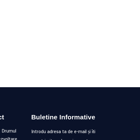
 ALE NOASTRE.
ca noastră!
ct
Buletine Informative
, Drumul
Introdu adresa ta de e-mail și îți
zvoltare