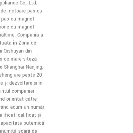
pliance Co., Ltd.
l de motoare pas cu
u pas cu magnet
crone cu magnet
nălțime. Compania a
ituată în Zona de
i Qishuyan din
ei de mare viteză
te Shanghai-Nanjing,
isheng are peste 20
e și dezvoltare și în
iritul companiei
ind orientat către
 având acum un număr
ificat, calificat și
capacitate puternică
 anumită scară de