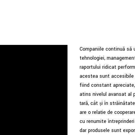
Companiile continuă să u
tehnologiei, managementulu
raportului ridicat perform
acestea sunt accesibile cl
fiind constant apreciate, 
atins nivelul avansat al p
țară, cât și în străinăt
are o relație de cooperar
cu renumite întreprinderi 
dar produsele sunt expor