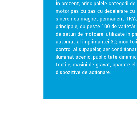
În prezent, principalele categorii d
motor pas cu pas cu decelerare c
sincron cu magnet permanent TKYJ, 
principale, cu peste 100 de varietăț
de seturi de motoare, utilizate în p
automat al imprimantei 3D, monitoriz
control al supapelor, aer condițion
iluminat scenic, publicitate dinami
textile, mașini de gravat, aparate el
dispozitive de acționare.