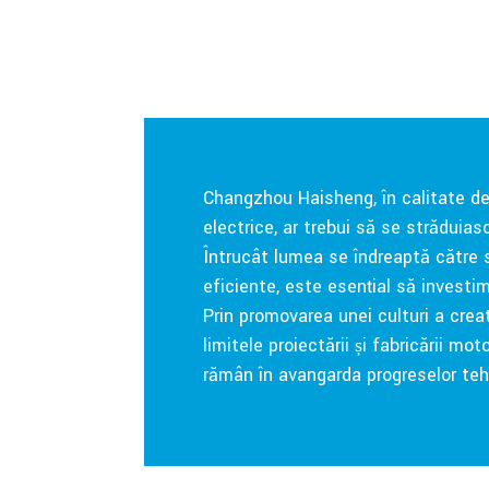
Changzhou Haisheng, în calitate de
electrice, ar trebui să se străduiasc
Întrucât lumea se îndreaptă către s
eficiente, este esențial să investim
Prin promovarea unei culturi a creati
limitele proiectării și fabricării m
rămân în avangarda progreselor teh