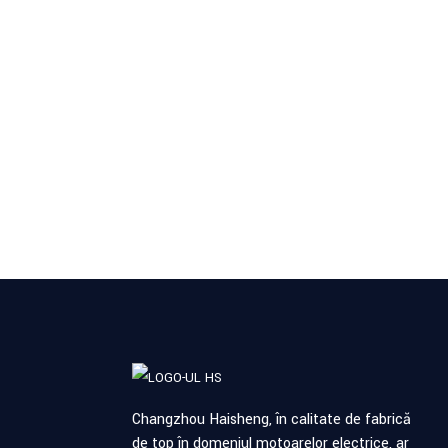
ACCELERAȚIE 
Bine ați v
Changzhou Haisheng, în calitate de fabrică
de top în domeniul motoarelor electrice, ar