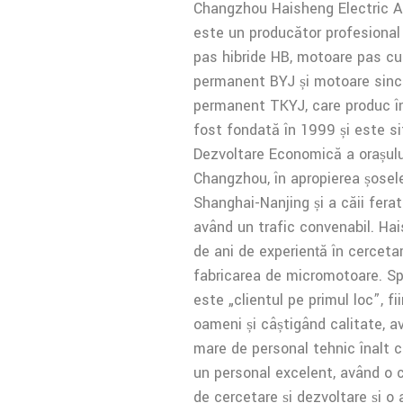
Changzhou Haisheng Electric Ap
este un producător profesiona
pas hibride HB, motoare pas c
permanent BYJ și motoare sin
permanent TKYJ, care produc î
fost fondată în 1999 și este s
Dezvoltare Economică a orașulu
Changzhou, în apropierea șosel
Shanghai-Nanjing și a căii fera
având un trafic convenabil. Ha
de ani de experiență în cercetar
fabricarea de micromotoare. Sp
este „clientul pe primul loc”, fi
oameni și câștigând calitate,
mare de personal tehnic înalt cal
un personal excelent, având o 
de cercetare și dezvoltare și o