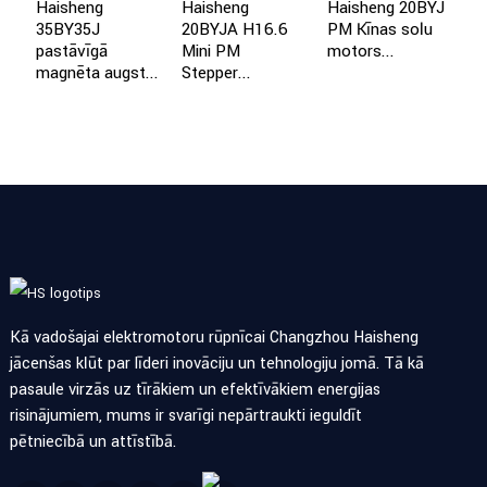
Haisheng
Haisheng
Haisheng 20BYJ
35BY35J
20BYJA H16.6
PM Ķīnas soļu
H
pastāvīgā
Mini PM
motors...
5
magnēta augst...
Stepper...
p
m
Kā vadošajai elektromotoru rūpnīcai Changzhou Haisheng
jācenšas kļūt par līderi inovāciju un tehnoloģiju jomā. Tā kā
pasaule virzās uz tīrākiem un efektīvākiem enerģijas
risinājumiem, mums ir svarīgi nepārtraukti ieguldīt
pētniecībā un attīstībā.