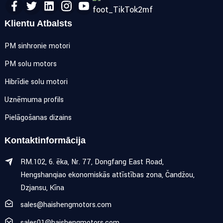
Klientu Atbalsts
PM sinhronie motori
PM soļu motors
Hibrīdie soļu motori
Uzņēmuma profils
Pielāgošanas dizains
Kontaktinformācija
RM.102, 6. ēka, Nr. 77, Dongfang East Road,
Hengshanqiao ekonomiskās attīstības zona, Čandžou,
Dzjansu, Ķīna
sales@haishengmotors.com
sales01@haishengmotors.com