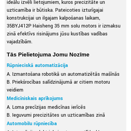
ideālu izvēli lietojumiem, kuros precizitāte un
uzticamība ir būtiska. Pateicoties izturīgajai
konstrukcijai un ilgajam kalpošanas laikam,
35BYJ412P Haisheng 35 mm soļu motors ir izmaksu
ziņā efektīvs risinājums jūsu kustības vadības
vajadzībām.
Tās Pielietojuma Jomu Nozīme
Rūpnieciskā automatizācija
A. Izmantošana robotikā un automatizētās mašīnās
B. Priekšrocības salīdzinājumā ar citiem motoru
veidiem
Medicīniskais aprīkojums
A. Loma precīzijas medicīnas ierīcēs
B. Ieguvumi precizitātes un uzticamības ziņā
Automobiļu rūpniecība