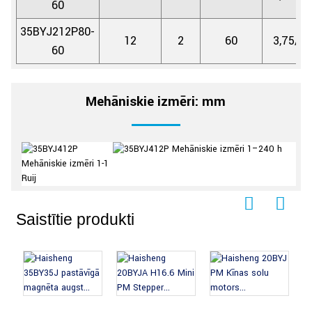
60
35BYJ212P80-
12
2
60
3,75/80
60
Mehāniskie izmēri: mm
Saistītie produkti