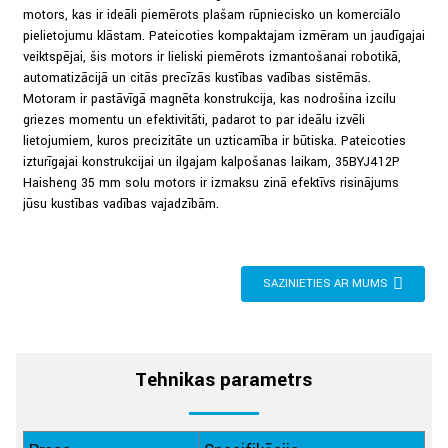
motors, kas ir ideāli piemērots plašam rūpniecisko un komerciālo
pielietojumu klāstam. Pateicoties kompaktajam izmēram un jaudīgajai
veiktspējai, šis motors ir lieliski piemērots izmantošanai robotikā,
automatizācijā un citās precīzās kustības vadības sistēmās.
Motoram ir pastāvīgā magnēta konstrukcija, kas nodrošina izcilu
griezes momentu un efektivitāti, padarot to par ideālu izvēli
lietojumiem, kuros precizitāte un uzticamība ir būtiska. Pateicoties
izturīgajai konstrukcijai un ilgajam kalpošanas laikam, 35BYJ412P
Haisheng 35 mm soļu motors ir izmaksu ziņā efektīvs risinājums
jūsu kustības vadības vajadzībām.
SAZINIETIES AR MUMS
Tehnikas parametrs