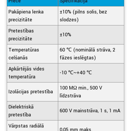
Prece
Specifikācija
Pakāpiena leņķa
±10% (pilns solis, bez
precizitāte
slodzes)
Pretestības
±10%
precizitāte
Temperatūras
60 ℃ (nominālā strāva, 2
celšanās
fāzes ieslēgtas)
Apkārtējās vides
-10 ℃~+40 ℃
temperatūra
100 MΩ min., 500 V
Izolācijas pretestība
līdzstrāva
Dielektriskā
600 V maiņstrāva, 1 s, 1 mA
pretestība
Vārpstas radiālā
0,05 mm maks.