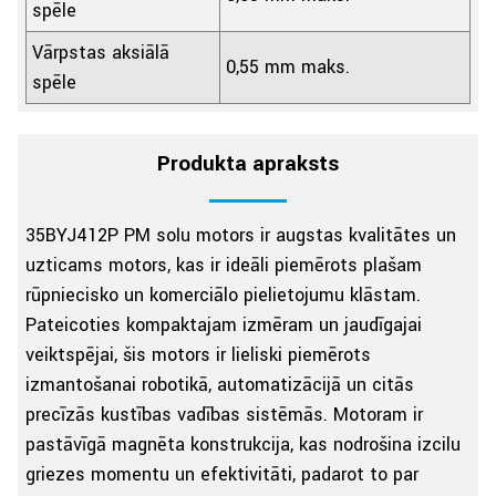
spēle
Vārpstas aksiālā
0,55 mm maks.
spēle
Produkta apraksts
35BYJ412P PM soļu motors ir augstas kvalitātes un
uzticams motors, kas ir ideāli piemērots plašam
rūpniecisko un komerciālo pielietojumu klāstam.
Pateicoties kompaktajam izmēram un jaudīgajai
veiktspējai, šis motors ir lieliski piemērots
izmantošanai robotikā, automatizācijā un citās
precīzās kustības vadības sistēmās. Motoram ir
pastāvīgā magnēta konstrukcija, kas nodrošina izcilu
griezes momentu un efektivitāti, padarot to par