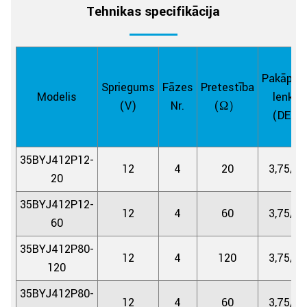
Tehnikas specifikācija
Pakāpie
Spriegums
Fāzes
Pretestība
Modelis
leņķis
(V)
Nr.
(Ω）
(DEG)
35BYJ412P12-
12
4
20
3,75/12
20
35BYJ412P12-
12
4
60
3,75/12
60
35BYJ412P80-
12
4
120
3,75/80
120
35BYJ412P80-
12
4
60
3,75/80