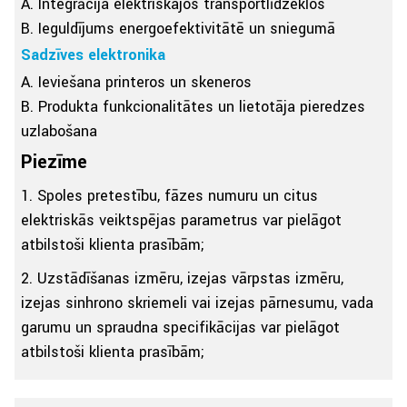
A. Integrācija elektriskajos transportlīdzekļos
B. Ieguldījums energoefektivitātē un sniegumā
Sadzīves elektronika
A. Ieviešana printeros un skeneros
B. Produkta funkcionalitātes un lietotāja pieredzes
uzlabošana
Piezīme
1. Spoles pretestību, fāzes numuru un citus
elektriskās veiktspējas parametrus var pielāgot
atbilstoši klienta prasībām;
2. Uzstādīšanas izmēru, izejas vārpstas izmēru,
izejas sinhrono skriemeli vai izejas pārnesumu, vada
garumu un spraudņa specifikācijas var pielāgot
atbilstoši klienta prasībām;