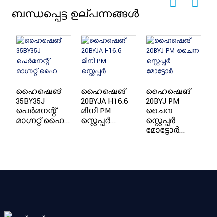
ബന്ധപ്പെട്ട ഉല്പന്നങ്ങൾ
ഹൈഷെങ്
ഹൈഷെങ്
ഹൈഷെങ്
35BY35J
20BYJA H16.6
20BYJ PM
5
പെർമനന്റ്
മിനി PM
ചൈന
പ
മാഗ്നറ്റ് ഹൈ...
സ്റ്റെപ്പർ...
സ്റ്റെപ്പർ
മാ
മോട്ടോർ...
സ