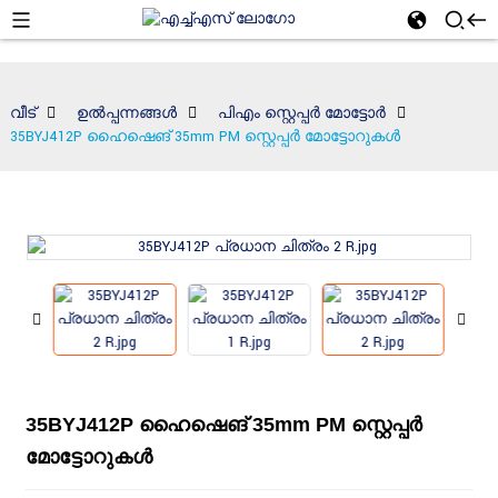
വീട്
ഉൽപ്പന്നങ്ങൾ
പിഎം സ്റ്റെപ്പർ മോട്ടോർ
35BYJ412P ഹൈഷെങ് 35mm PM സ്റ്റെപ്പർ മോട്ടോറുകൾ
35BYJ412P ഹൈഷെങ് 35mm PM സ്റ്റെപ്പർ
മോട്ടോറുകൾ