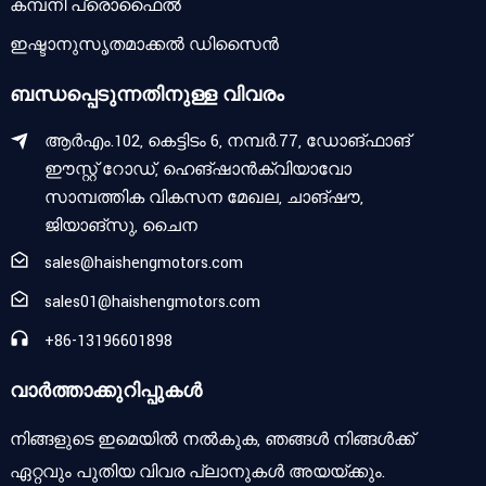
കമ്പനി പ്രൊഫൈൽ
ഇഷ്ടാനുസൃതമാക്കൽ ഡിസൈൻ
ബന്ധപ്പെടുന്നതിനുള്ള വിവരം
ആർഎം.102, കെട്ടിടം 6, നമ്പർ.77, ഡോങ്‌ഫാങ്
ഈസ്റ്റ് റോഡ്, ഹെങ്‌ഷാൻക്വിയാവോ
സാമ്പത്തിക വികസന മേഖല, ചാങ്‌ഷൗ,
ജിയാങ്‌സു, ചൈന
sales@haishengmotors.com
sales01@haishengmotors.com
+86-13196601898
വാർത്താക്കുറിപ്പുകൾ
നിങ്ങളുടെ ഇമെയിൽ നൽകുക, ഞങ്ങൾ നിങ്ങൾക്ക്
ഏറ്റവും പുതിയ വിവര പ്ലാനുകൾ അയയ്ക്കും.