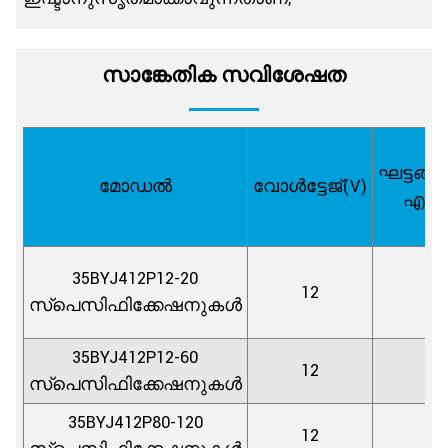
സാങ്കേതിക സവിശേഷത
ഘട്ടങ്ങ
മോഡൽ
വോൾട്ടേജ്(V)
എണ്ണ
35BYJ412P12-20
12
4
സ്പെസിഫിക്കേഷനുകൾ
35BYJ412P12-60
12
4
സ്പെസിഫിക്കേഷനുകൾ
35BYJ412P80-120
12
4