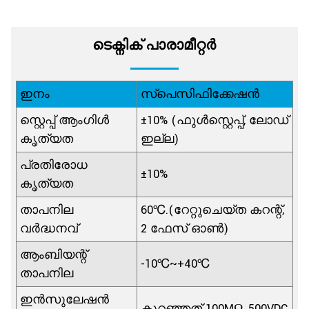
ടെക്നിക് പാരാമീറ്റർ
ഇനം
സ്പെസിഫിക്കേഷൻ
സ്റ്റെപ്പ് ആംഗിൾ
±10% (ഫുൾസ്റ്റെപ്പ്, ലോഡ്
കൃത്യത
ഇല്ല)
പ്രതിരോധ
±10%
കൃത്യത
താപനില
60℃.(റേറ്റുചെയ്ത കറന്റ്,
വർദ്ധനവ്
2 ഫേസ് ഓൺ)
ആംബിയന്റ്
-10℃~+40℃
താപനില
ഇൻസുലേഷൻ
കുറഞ്ഞത് 100MΩ ,500VDC