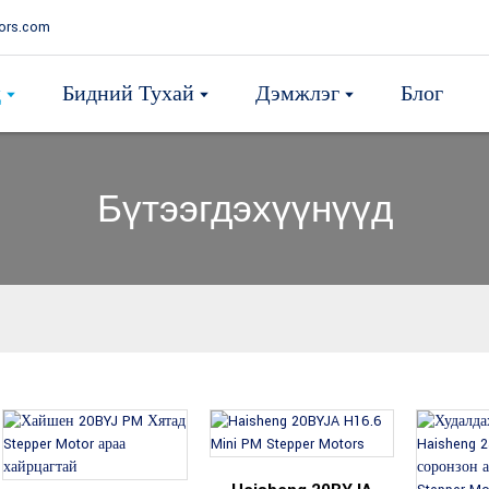
ors.com
д
Бидний Тухай
Дэмжлэг
Блог
Бүтээгдэхүүнүүд