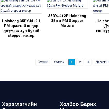
35BYJ412P Haisheng
35мм PM Stepper
Haisheng 35BYJ412H
Haish
Motors
PM араатай өндөр
Ду
эргүүлэх хүч бүхий
гишгүү
stepper мотор
Эхний
Өмнөх
1
2
3
Дарааги
Хэрэглэгчийн
Холбоо Барих