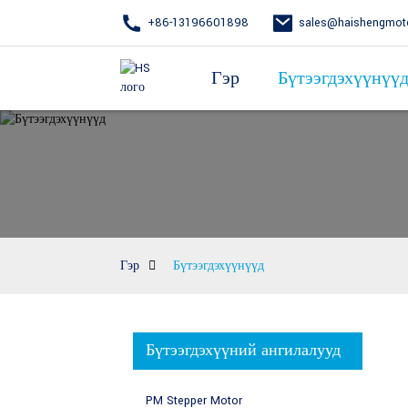
+86-13196601898
sales@haishengmot
Гэр
Бүтээгдэхүүнүү
Гэр
Бүтээгдэхүүнүүд
Бүтээгдэхүүний ангилалууд
PM Stepper Motor