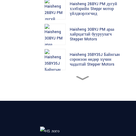
Haisheng 28BYJ PM дугуй
хэлбэрийн Steppr мотор
үйлдвэрлэгчид
Haisheng 30BYJ PM араа
хайрцагтай бууруулагч
Stepper Motors
Haisheng 35BY35J Байнгын
соронзон өндөр хүчин
чадалтай Stepper Motors
Haisheng 35BY49J PM
Өндөр нарийвчлалтай
Stepper Motors
Haisheng 35BYJ Байнгын
соронзон өндөр баригч
эргүүлэх хүч бүхий Stepper
мотор
Haisheng 35BYJ412H PM
араатай өндөр эргүүлэх хүч