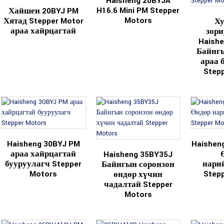
Haisheng 20BYJA
H16.6 Mini PM Stepper
Хайшен 20BYJ PM
Motors
Хятад Stepper Motor
Ху
араа хайрцагтай
зори
Haish
Байнгы
араа 
Step
Haisheng 30BYJ PM
Haishen
араа хайрцагтай
Haisheng 35BY35J
бууруулагч Stepper
нари
Байнгын соронзон
Motors
Step
өндөр хүчин
чадалтай Stepper
Motors