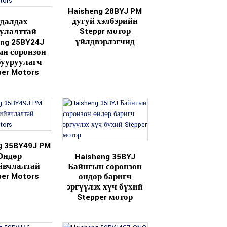
Haisheng 28BYJ PM
дугуй хэлбэрийн
далдах
Steppr мотор
улалттай
үйлдвэрлэгчид
eng 25BY24J
н соронзон
бууруулагч
per Motors
g 35BY49J PM
Өндөр
Haisheng 35BYJ
йвчлалтай
Байнгын соронзон
per Motors
өндөр баригч
эргүүлэх хүч бүхий
Stepper мотор