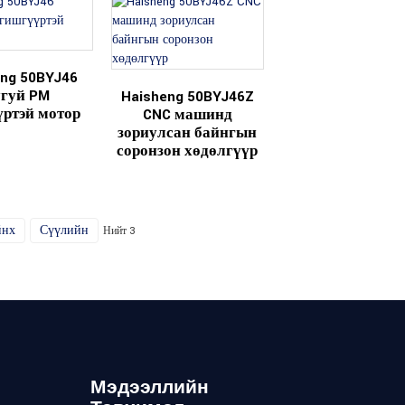
eng 50BYJ46
гуй PM
Haisheng 50BYJ46Z
ртэй мотор
CNC машинд
зориулсан байнгын
соронзон хөдөлгүүр
йнх
Сүүлийн
Нийт 3
Мэдээллийн