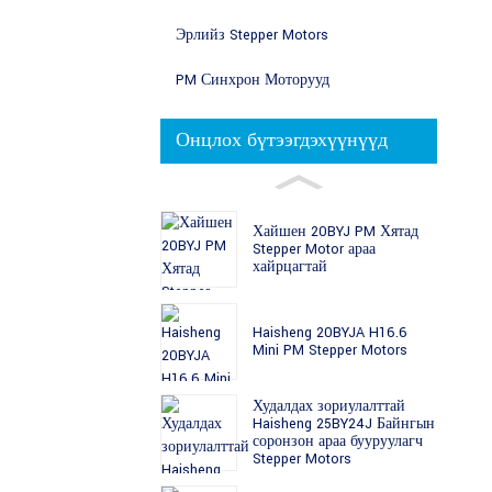
Эрлийз Stepper Motors
PM Синхрон Моторууд
Онцлох бүтээгдэхүүнүүд
Хайшен 20BYJ PM Хятад
Stepper Motor араа
хайрцагтай
Haisheng 20BYJA H16.6
Mini PM Stepper Motors
Худалдах зориулалттай
Haisheng 25BY24J Байнгын
соронзон араа бууруулагч
Stepper Motors