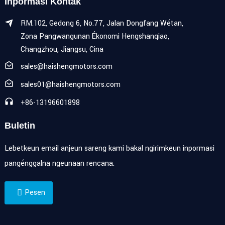
Inpormasi Kontak
RM.102, Gedong 6, No.77, Jalan Dongfang Wétan,
Zona Pangwangunan Ékonomi Hengshanqiao,
Changzhou, Jiangsu, Cina
sales@haishengmotors.com
sales01@haishengmotors.com
+86-13196601898
Buletin
Lebetkeun email anjeun sareng kami bakal ngirimkeun inpormasi
pangénggalna ngeunaan rencana.
Pesen