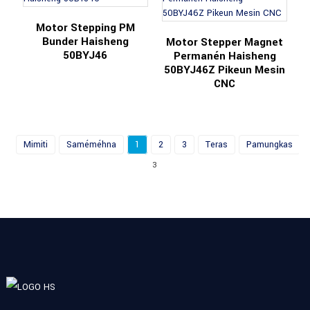
Motor Stepping PM
Bunder Haisheng
Motor Stepper Magnet
50BYJ46
Permanén Haisheng
50BYJ46Z Pikeun Mesin
CNC
Mimiti
Saméméhna
1
2
3
Teras
Pamungkas
T
3