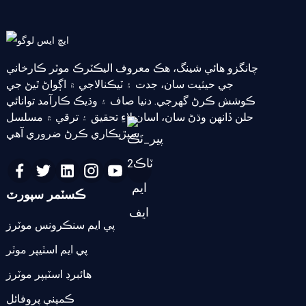
چانگزو هائي شينگ، هڪ معروف اليڪٽرڪ موٽر ڪارخاني
جي حيثيت سان، جدت ۽ ٽيڪنالاجي ۾ اڳواڻ ٿيڻ جي
ڪوشش ڪرڻ گهرجي. دنيا صاف ۽ وڌيڪ ڪارآمد توانائي
حلن ڏانهن وڌڻ سان، اسان لاءِ تحقيق ۽ ترقي ۾ مسلسل
سيڙپڪاري ڪرڻ ضروري آهي.
ڪسٽمر سپورٽ
پي ايم سنڪرونس موٽرز
پي ايم اسٽيپر موٽر
هائبرڊ اسٽيپر موٽرز
ڪمپني پروفائل