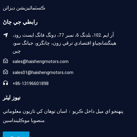
ڪسٽمائيزيشن ڊيزائن
رابطي جي ڄاڻ
آر ايم .102، بلڊنگ 6، نمبر 77، ڊونگ فانگ ايسٽ روڊ،
هينگشانچياؤ اقتصادي ترقي زون، چانگزو، جيانگ سو،
چين
sales@haishengmotors.com
sales01@haishengmotors.com
+86-13196601898
نيوز ليٽر
پنهنجو اي ميل داخل ڪريو ۽ اسان توهان کي تازيون معلوماتي
منصوبا موڪلينداسين.