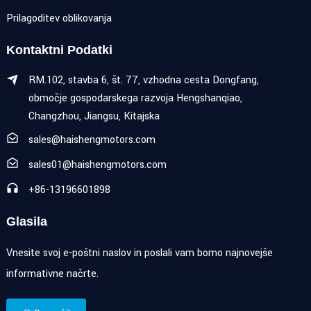
Prilagoditev oblikovanja
Kontaktni Podatki
RM.102, stavba 6, št. 77, vzhodna cesta Dongfang,
območje gospodarskega razvoja Hengshanqiao,
Changzhou, Jiangsu, Kitajska
sales@haishengmotors.com
sales01@haishengmotors.com
+86-13196601898
Glasila
Vnesite svoj e-poštni naslov in poslali vam bomo najnovejše
informativne načrte.