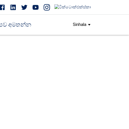
පව අමතන්න
Sinhala