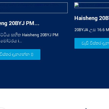
Haisheng 20B
eng 20BYJ PM...
20BYJA උස 16.6 M
ෙට්ටිය සහිත Haisheng 20BYJ PM
 මෝටරය i...
වැඩි විස්තර ද
 විස්තර දැනගන්න