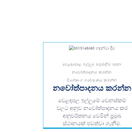
වෙළඳපොළ ඉල්ලුම සපුරාලීම සඳහා
නවෝත්පාදනය කරන්න
විශේෂාංග ගවේෂණය කරන්න
නවෝත්පාදනය කරන්න
වෙළඳපල ඉල්ලුමේ වෙනස්කම්
වලට අනුව නවෝත්පාදනය කර
අනුවර්තනය වෙමින් ප්‍රමුඛ
ස්ථානයක් පවත්වා ගැනීම.