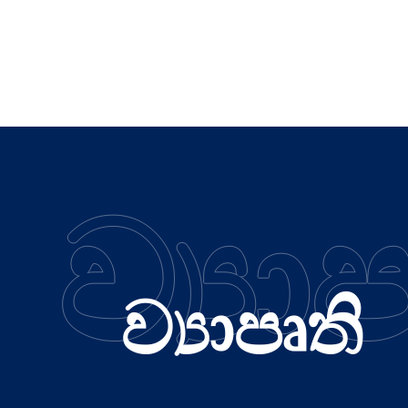
ව්‍යා
ව්‍යාපෘති