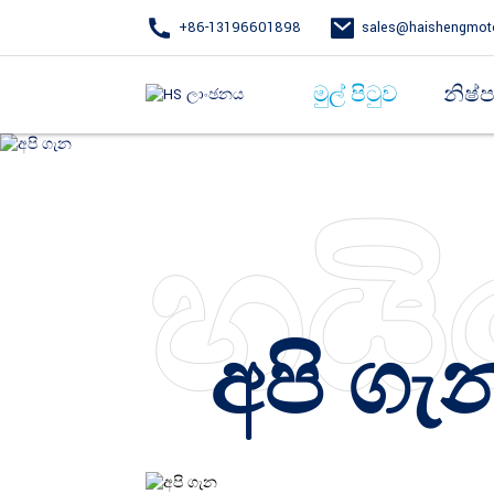
+86-13196601898
sales@haishengmot
මුල් පිටුව
නිෂ්
හයි
අපි ගැ