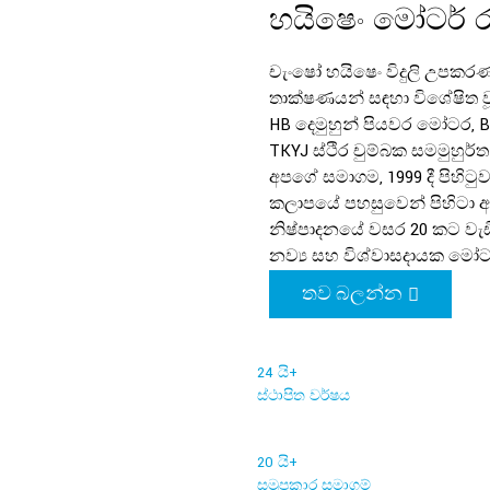
හයිෂෙං මෝටර් 
චැංෂෝ හයිෂෙං විදුලි උපකර
තාක්ෂණයන් සඳහා විශේෂිත වූ ප
HB දෙමුහුන් පියවර මෝටර, B
TKYJ ස්ථිර චුම්බක සමමුහු
අපගේ සමාගම, 1999 දී පිහිටු
කලාපයේ පහසුවෙන් පිහිටා ඇ
නිෂ්පාදනයේ වසර 20 කට වැඩි 
නව්‍ය සහ විශ්වාසදායක මෝටර් 
තව බලන්න
24 යි
+
ස්ථාපිත වර්ෂය
20 යි
+
සමුපකාර සමාගම්