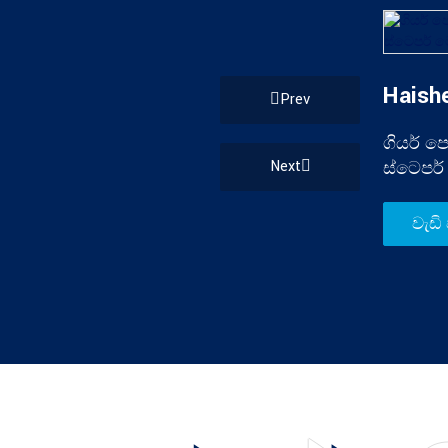
Haish
ගියර් ප
ස්ටෙපර්
වැඩි