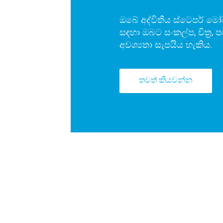
ඔබේ අද්විතීය ස්ටෙපර් ම
සඳහා ඔබට සංකල්ප, චිත්‍ර, 
අවශ්‍යතා සැපයිය හැකිය.
තවත් කියවන්න