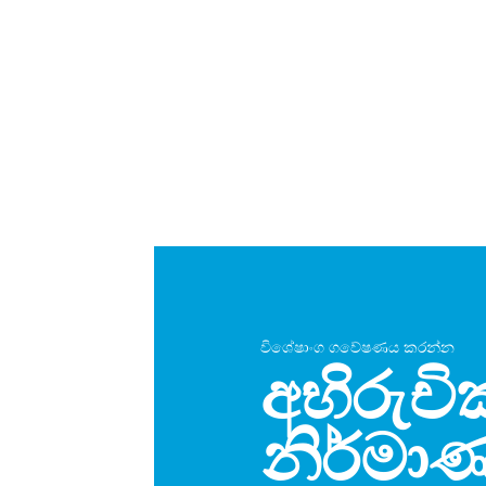
විශේෂාංග ගවේෂණය කරන්න
අභිරුච
නිර්මා