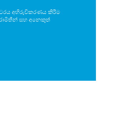
ෝටරය අභිරුචිකරණය කිරීම
පරාමිතීන් සහ අනෙකුත්