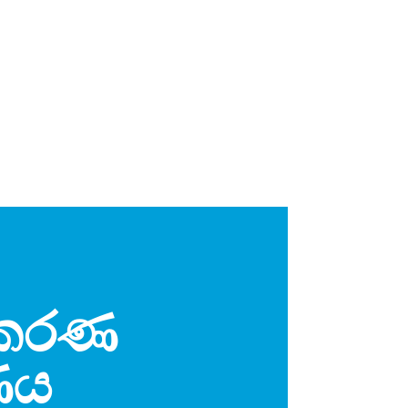
ිකරණ
ණය