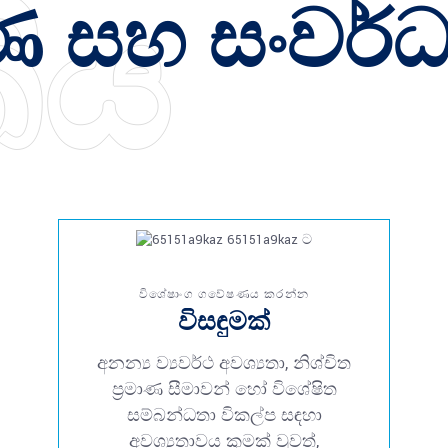
ිය
ණ සහ සංවර්
විශේෂාංග ගවේෂණය කරන්න
විසඳුමක්
අනන්‍ය ව්‍යවර්ථ අවශ්‍යතා, නිශ්චිත
ප්‍රමාණ සීමාවන් හෝ විශේෂිත
සම්බන්ධතා විකල්ප සඳහා
අවශ්‍යතාවය කුමක් වුවත්,