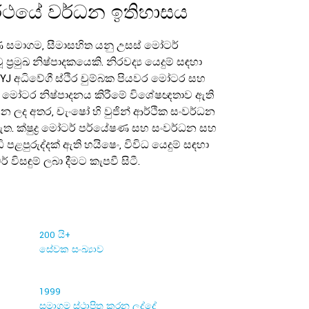
රථයේ වර්ධන ඉතිහාසය
ණ සමාගම, සීමාසහිත යනු උසස් මෝටර්
්‍රමුඛ නිෂ්පාදකයෙකි. නිරවද්‍ය යෙදුම් සඳහා
YJ අධිවේගී ස්ථිර චුම්බක පියවර මෝටර සහ
ර්ත මෝටර නිෂ්පාදනය කිරීමේ විශේෂඥතාව ඇති
වන ලද අතර, චැංෂෝ හි වුජින් ආර්ථික සංවර්ධන
ත. ක්ෂුද්‍ර මෝටර් පර්යේෂණ සහ සංවර්ධන සහ
පළපුරුද්දක් ඇති හයිෂෙං, විවිධ යෙදුම් සඳහා
විසඳුම් ලබා දීමට කැපවී සිටී.
200 යි
+
සේවක සංඛ්‍යාව
1999
සමාගම ස්ථාපිත කරන ලද්දේ