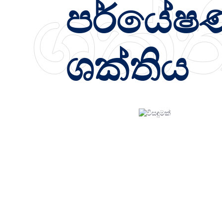
ශක්ත
පර්යේෂ
ශක්තිය