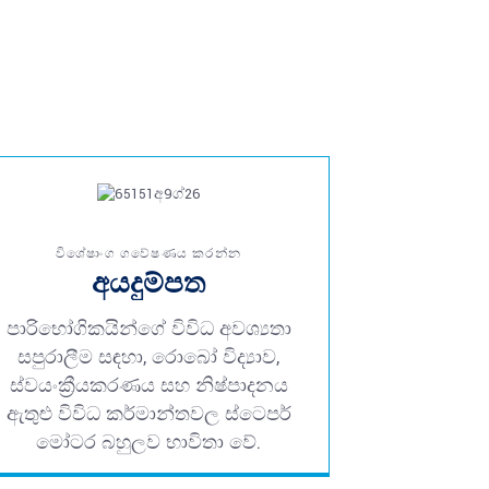
විශේෂාංග ගවේෂණය කරන්න
අයදුම්පත
පාරිභෝගිකයින්ගේ විවිධ අවශ්‍යතා
සපුරාලීම සඳහා, රොබෝ විද්‍යාව,
ස්වයංක්‍රීයකරණය සහ නිෂ්පාදනය
ඇතුළු විවිධ කර්මාන්තවල ස්ටෙපර්
මෝටර බහුලව භාවිතා වේ.