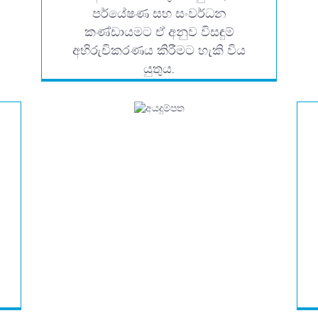
පර්යේෂණ සහ සංවර්ධන
කණ්ඩායමට ඒ අනුව විසඳුම්
අභිරුචිකරණය කිරීමට හැකි විය
යුතුය.