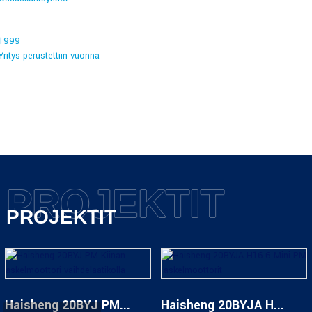
1999
Yritys perustettiin vuonna
PROJEKTIT
PROJEKTIT
Haisheng 20BYJ PM...
Haisheng 20BYJA H...