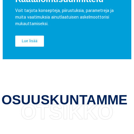
Voit tarjota konsepteja, piirustuksia, parametreja ja
muita vaatimuksia ainutlaatuisen askelmoottorisi
mukauttamiseksi.
Lue lisää
OSUUSKUNTAMME
OTSIKKO