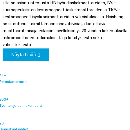
sillä on asiantuntemusta HB-hybridiaskelmoottoreiden, BYJ-
suurnopeuksisten kestomagneettiaskelmoottoreiden ja TKYJ-
kestomagneettisynkronimoottoreiden valmistuksessa. Haisheng
on sitoutunut toimittamaan innovatiivisia ja luotettavia
moottoriratkaisuja erilaisiin sovelluksiin yli 20 vuoden kokemuksella
mikromoottorien tutkimuksesta ja kehityksestä sekä
valmistuksesta.
Näytä Lisää
24
+
Perustamisvuosi
200
+
Työntekijöiden lukumäärä
20
+
Osuuskuntayhtiöt