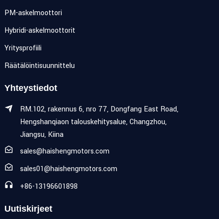
PM-askelmoottori
Hybridi-askelmoottorit
Yritysprofiili
Räätälöintisuunnittelu
Yhteystiedot
RM.102, rakennus 6, nro 77, Dongfang East Road,
Hengshanqiaon talouskehitysalue, Changzhou,
Jiangsu, Kiina
sales@haishengmotors.com
sales01@haishengmotors.com
+86-13196601898
Uutiskirjeet