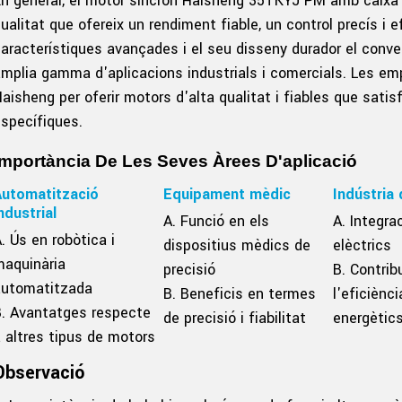
n general, el motor síncron Haisheng 35TKYJ PM amb caixa 
ualitat que ofereix un rendiment fiable, un control precís i 
aracterístiques avançades i el seu disseny durador el conve
mplia gamma d'aplicacions industrials i comercials. Les em
aisheng per oferir motors d'alta qualitat i fiables que sati
specífiques.
Importància De Les Seves Àrees D'aplicació
Automatització
Equipament mèdic
Indústria 
ndustrial
A. Funció en els
A. Integra
. Ús en robòtica i
dispositius mèdics de
elèctrics
maquinària
precisió
B. Contrib
automatitzada
B. Beneficis en termes
l'eficiènci
. Avantatges respecte
de precisió i fiabilitat
energètic
 altres tipus de motors
Observació