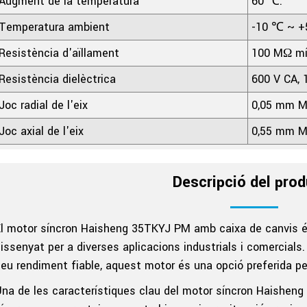
Augment de la temperatura
60 ℃.
Temperatura ambient
-10 ℃ ~ 
Resistència d'aïllament
100 MΩ mín
Resistència dielèctrica
600 V CA, 
Joc radial de l'eix
0,05 mm M
Joc axial de l'eix
0,55 mm M
Descripció del pro
l motor síncron Haisheng 35TKYJ PM amb caixa de canvis és 
issenyat per a diverses aplicacions industrials i comercials
eu rendiment fiable, aquest motor és una opció preferida p
na de les característiques clau del motor síncron Haishe