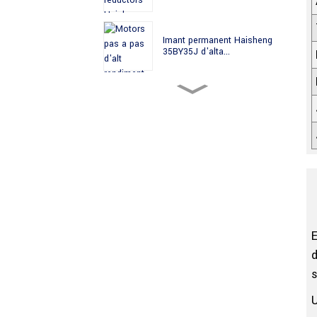
Imant permanent Haisheng
35BY35J d'alta...
Haisheng 35BY49J PM Talla-
rodes d'alta precisió...
Imant permanent Haisheng
35BYJ d'alta...
Haisheng 35BYJ412H PM
Engranatges d'alt tors...
E
d
s
Motor pas a pas PM de 35
mm Haisheng 35BYJ412P...
U