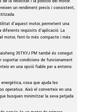
 de la velocitat i la posició del motor.
ereixen un rendiment precís i consistent,
titzada.
atilitat d'aquest motor, permetent una
 diferents requisits d'aplicació. La
 del motor, fent-lo més compacte i més
n Haisheng 35TKYJ PM també és conegut
 per suportar condicions de funcionament
rteix en una opció fiable per a entorns
 energètica, cosa que ajuda les
os operatius. Això el converteix en una
que busquen minimitzar la seva petjada