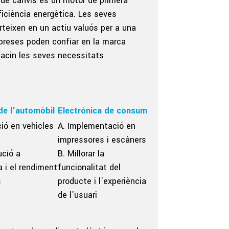
de canvis és un motor de primera
eficiència energètica. Les seves
rteixen en un actiu valuós per a una
preses poden confiar en la marca
sfacin les seves necessitats
de l'automòbil
Electrònica de consum
ció en vehicles
A. Implementació en
impressores i escàners
ució a
B. Millorar la
a i el rendiment
funcionalitat del
s
producte i l'experiència
de l'usuari