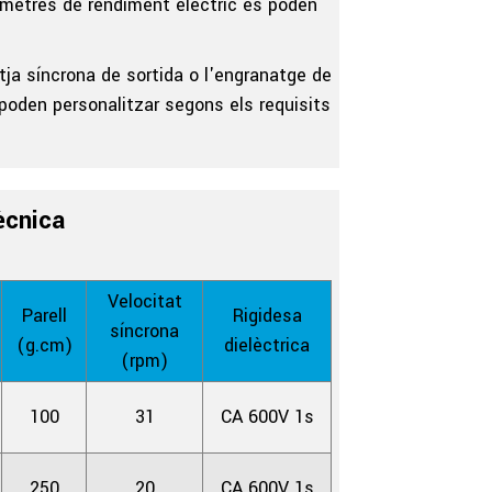
ràmetres de rendiment elèctric es poden
olitja síncrona de sortida o l'engranatge de
s poden personalitzar segons els requisits
ècnica
Velocitat
Parell
Rigidesa
síncrona
(g.cm)
dielèctrica
(rpm)
100
31
CA 600V 1s
250
20
CA 600V 1s