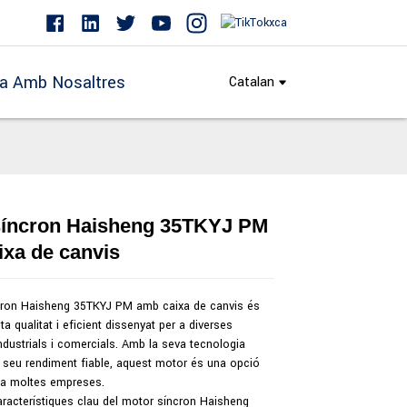
a Amb Nosaltres
Catalan
síncron Haisheng 35TKYJ PM
Loading...
Loading...
xa de canvis
cron Haisheng 35TKYJ PM amb caixa de canvis és
ta qualitat i eficient dissenyat per a diverses
ndustrials i comercials. Amb la seva tecnologia
l seu rendiment fiable, aquest motor és una opció
r a moltes empreses.
aracterístiques clau del motor síncron Haisheng