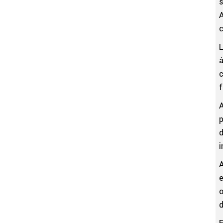
s
A
c
L
à
c
f
p
d
i
A
e
o
d