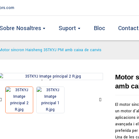
ors.com
Sobre Nosaltres
Suport
Bloc
Contact
Motor síncron Haisheng 35TKYJ PM amb caixa de canvis
Motor 
Loading...
Loading...
amb cai
El motor sín
un motor d'al
aplicacions i
avançada i e
preferida pe
Una de les c