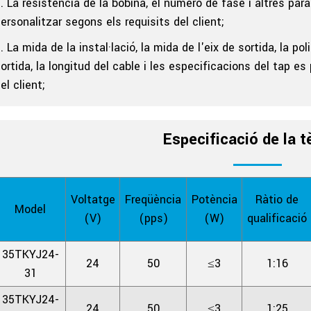
. La resistència de la bobina, el número de fase i altres pa
ersonalitzar segons els requisits del client;
. La mida de la instal·lació, la mida de l'eix de sortida, la p
ortida, la longitud del cable i les especificacions del tap e
el client;
Especificació de la t
Voltatge
Freqüència
Potència
Ràtio de
Model
(V)
(pps)
(W)
qualificació
35TKYJ24-
24
50
≤3
1:16
31
35TKYJ24-
24
50
≤3
1:25