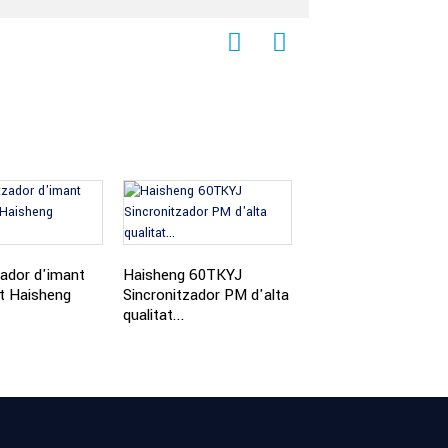
Haisheng 50TKYJ Xi
PM síncron...
zador d'imant
Haisheng 60TKYJ
t Haisheng
Sincronitzador PM d'alta
qualitat...