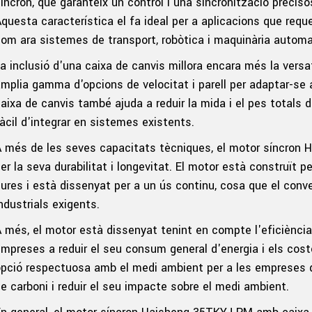
íncron, que garanteix un control i una sincronització precisos
questa característica el fa ideal per a aplicacions que requ
om ara sistemes de transport, robòtica i maquinària automa
a inclusió d'una caixa de canvis millora encara més la vers
mplia gamma d'opcions de velocitat i parell per adaptar-se a
aixa de canvis també ajuda a reduir la mida i el pes totals
àcil d'integrar en sistemes existents.
A més de les seves capacitats tècniques, el motor síncro
er la seva durabilitat i longevitat. El motor està construït
ures i està dissenyat per a un ús continu, cosa que el conve
ndustrials exigents.
 més, el motor està dissenyat tenint en compte l'eficiència
mpreses a reduir el seu consum general d'energia i els cost
pció respectuosa amb el medi ambient per a les empreses 
e carboni i reduir el seu impacte sobre el medi ambient.