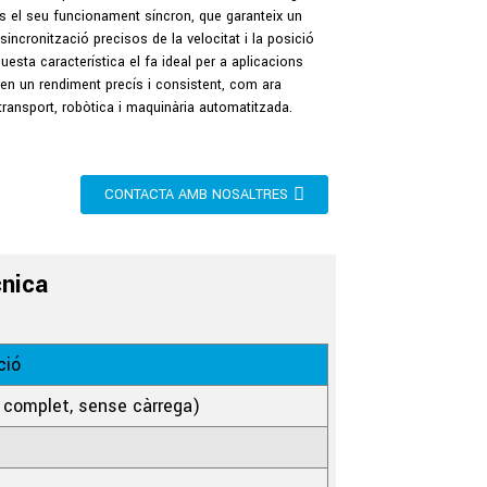
 el seu funcionament síncron, que garanteix un
 sincronització precisos de la velocitat i la posició
uesta característica el fa ideal per a aplicacions
en un rendiment precís i consistent, com ara
ransport, robòtica i maquinària automatitzada.
CONTACTA AMB NOSALTRES
cnica
ció
complet, sense càrrega)