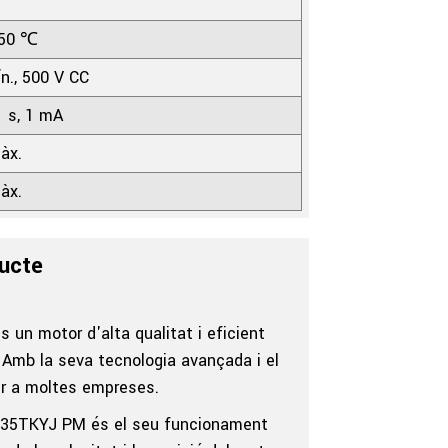
+50 ℃
., 500 V CC
1 s, 1 mA
àx.
àx.
ducte
un motor d'alta qualitat i eficient
. Amb la seva tecnologia avançada i el
er a moltes empreses.
ng 35TKYJ PM és el seu funcionament