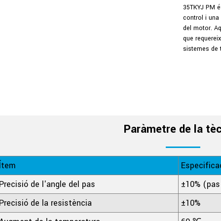
35TKYJ PM és
control i una
del motor. Aq
que requereix
sistemes de t
Paràmetre de la tè
Ítem
Especifica
Precisió de l'angle del pas
±10% (pas 
Precisió de la resistència
±10%