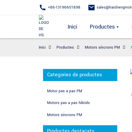
+86-13196601898
sales@haishengmot
Inici
Productes
Inici
Productes
Motors síncrons PM
Categories de productes
Motor pas a pas PM
Motors pas a pas híbrids
Motors síncrons PM
Productes destacats