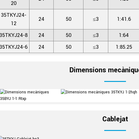
20
35TKYJ24-
24
50
≤3
1:41.6
12
35TKYJ24-8
24
50
≤3
1:64
35TKYJ24-6
24
50
≤3
1:85.25
Dimensions mecàniqu
Cablejat