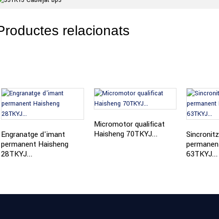
Productes relacionats
Micromotor qualificat
Haisheng 70TKYJ...
Engranatge d'imant
Sincronit
permanent Haisheng
permanen
28TKYJ...
63TKYJ...