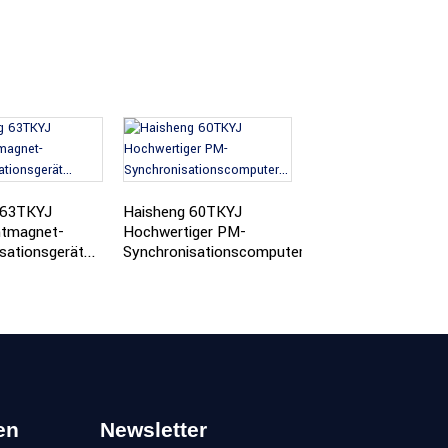
Haisheng 50TKYJ C
PM Synchronous ...
 63TKYJ
Haisheng 60TKYJ
tmagnet-
Hochwertiger PM-
sationsgerät...
Synchronisationscomputer...
en
Newsletter