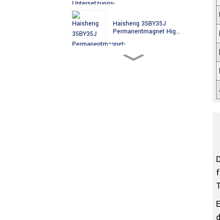
Haisheng 35BY35J
Permanentmagnet Hig...
Haisheng 35BY49J PM
Hochpräzisions-St...
Haisheng 35BYJ
Permanentmagnet Hoch ...
Haisheng 35BYJ412H PM
Getriebemotor mit hohem
D
Drehmoment...
f
T
35BYJ412P Haisheng 35mm
PM Schrittmotor...
E
d