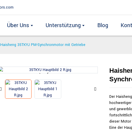
ors.com
Über Uns
Unterstützung
Blog
Kont
Haisheng 35TKYJ PM-Synchronmotor mit Getriebe
Haishe
Loading...
Loading...
Synchr
Der Haisheng
hochwertiger 
und gewerbli
fortschrittli
dieser Motor
Eine der Hau