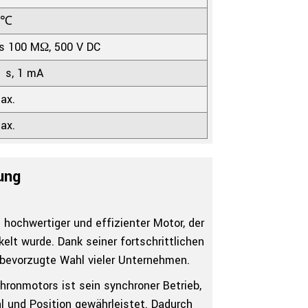
0℃
s 100 MΩ, 500 V DC
1 s, 1 mA
ax.
ax.
ung
hochwertiger und effizienter Motor, der
elt wurde. Dank seiner fortschrittlichen
 bevorzugte Wahl vieler Unternehmen.
onmotors ist sein synchroner Betrieb,
l und Position gewährleistet. Dadurch