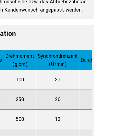
chronscheibe bzw. das Abtriebszahnrad,
nach Kundenwunsch angepasst werden;
ation
Drehmoment
Synchrondrehzahl
s
Durchschlagsfestigkeit
(g.cm)
(U/min)
100
31
AC 600V 1s
250
20
AC 600V 1s
500
12
AC 600V 1s