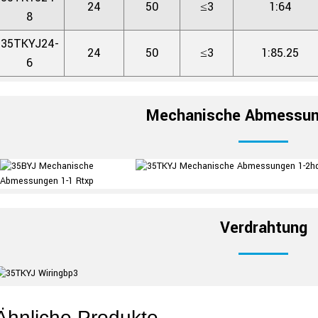
24
50
≤3
1:64
8
35TKYJ24-
24
50
≤3
1:85.25
6
Mechanische Abmessu
Verdrahtung
Ähnliche Produkte