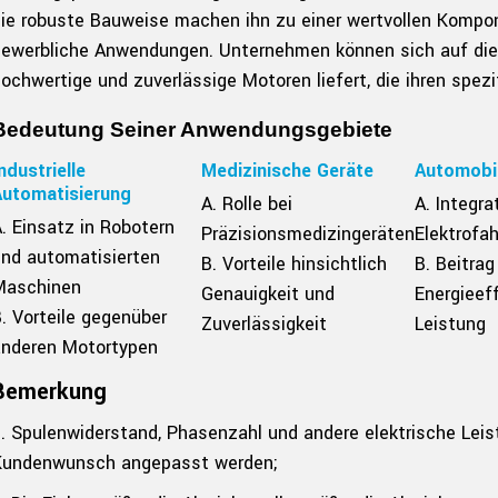
ie robuste Bauweise machen ihn zu einer wertvollen Komponen
ewerbliche Anwendungen. Unternehmen können sich auf die 
ochwertige und zuverlässige Motoren liefert, die ihren spe
Bedeutung Seiner Anwendungsgebiete
ndustrielle
Medizinische Geräte
Automobil
Automatisierung
A. Rolle bei
A. Integra
. Einsatz in Robotern
Präzisionsmedizingeräten
Elektrofa
nd automatisierten
B. Vorteile hinsichtlich
B. Beitrag
Maschinen
Genauigkeit und
Energieef
. Vorteile gegenüber
Zuverlässigkeit
Leistung
anderen Motortypen
Bemerkung
. Spulenwiderstand, Phasenzahl und andere elektrische Le
Kundenwunsch angepasst werden;