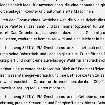
ignet er sich ideal für Anwendungen, die eine genaue und gl
örderanlagen, Roboter und automatisierte Maschinen.
urch den Einsatz eines Getriebes wird die Vielseitigkeit die
reite Palette an Drehzahl- und Drehmomentoptionen für un
ietet. Das Getriebe trägt außerdem dazu bei, die Gesamtg
eduzieren, wodurch er kompakter wird und sich leichter in b
Der Haisheng 35TKYJ PM-Synchronmotor zeichnet sich neben
urch seine Robustheit und Langlebigkeit aus. Er ist für den
onzipiert und somit eine zuverlässige Wahl für anspruchsvo
arüber hinaus wurde der Motor mit Blick auf Energieeffizien
hren Gesamtenergieverbrauch und ihre Betriebskosten zu se
mweltfreundlichen Option für Unternehmen, die ihren CO₂-F
Umweltbelastung reduzieren möchten.
er Haisheng 35TKYJ PM-Synchronmotor mit Getriebe ist ein 
eistung, präzise Steuerung und Energieeffizienz bietet. Sei