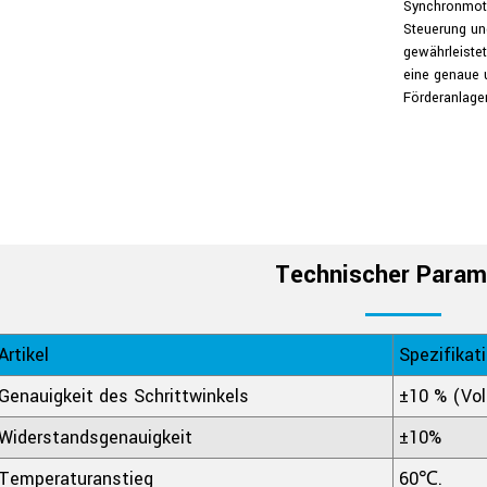
Synchronmotor
Steuerung un
gewährleistet
eine genaue u
Förderanlage
Technischer Param
Artikel
Spezifikat
Genauigkeit des Schrittwinkels
±10 % (Voll
Widerstandsgenauigkeit
±10%
Temperaturanstieg
60℃.