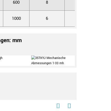
600
8
AC 600V 1s
1000
6
AC 600V 1s
ngen: mm