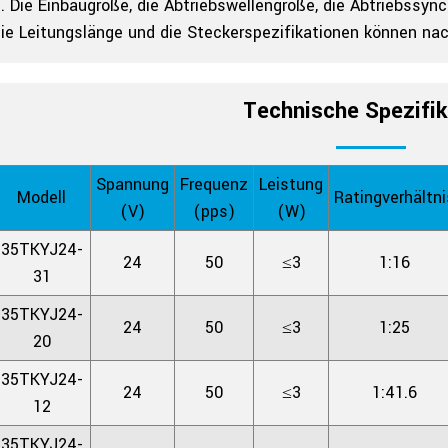
. Die Einbaugröße, die Abtriebswellengröße, die Abtriebssyn
die Leitungslänge und die Steckerspezifikationen können 
Technische Spezifik
Spannung
Frequenz
Leistung
Modell
Ratingverhältni
(V)
(pps)
(W)
35TKYJ24-
24
50
≤3
1:16
31
35TKYJ24-
24
50
≤3
1:25
20
35TKYJ24-
24
50
≤3
1:41.6
12
35TKYJ24-