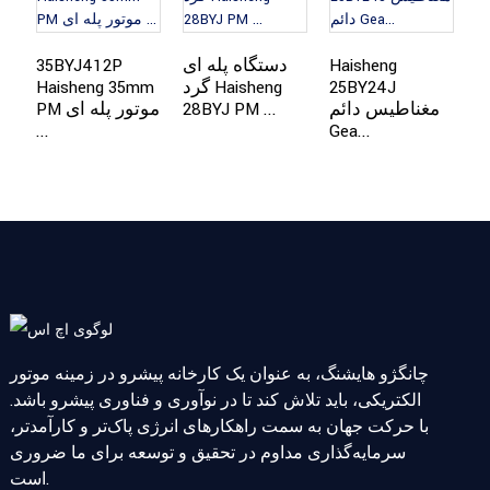
ی
Haisheng
دستگاه پله ای
35BYJ412P
H
25BY24J
گرد Haisheng
Haisheng 35mm
مغناطیس دائم
28BYJ PM ...
PM موتور پله ای
...
Gea...
چانگژو هایشنگ، به عنوان یک کارخانه پیشرو در زمینه موتور
الکتریکی، باید تلاش کند تا در نوآوری و فناوری پیشرو باشد.
با حرکت جهان به سمت راهکارهای انرژی پاک‌تر و کارآمدتر،
سرمایه‌گذاری مداوم در تحقیق و توسعه برای ما ضروری
است.