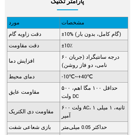
پارامتر تکنیک
مشخصات
مورد
±10% (گام کامل، بدون بار)
دقت زاویه گام
±10٪
دقت مقاومت
۶۰ درجه سانتیگراد (جریان
افزایش دما
نامی، دو فاز روشن)
-10℃~+40℃
دمای محیط
حداقل ۱۰۰ مگا اهم، ۵۰۰
مقاومت عایق
ولت DC
۶۰۰ ولت AC، ۱ ثانیه، ۱ میلی
مقاومت دی الکتریک
آمپر
حداکثر 0.05 میلی‌متر
بازی شعاعی شفت