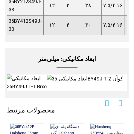
35BY212S49J-
۱۲
۲
۳۸
۷.۵/۴.۱۶
۱:۴
38
35BY412S49J-
۱۲
۴
۳۰
۷.۵/۴.۱۶
۱:۴
30
ابعاد مکانیکی: میلی‌متر
محصولات مرتبط