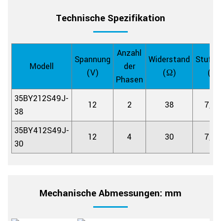
Technische Spezifikation
Anzahl
Spannung
Widerstand
Stufen
Modell
der
(V)
(Ω)
(Gr
Phasen
35BY212S49J-
12
2
38
7,5/
38
35BY412S49J-
12
4
30
7,5/
30
Mechanische Abmessungen: mm