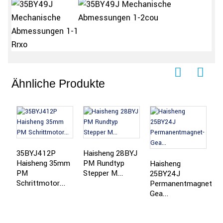
Ähnliche Produkte
35BYJ412P
Haisheng 28BYJ
H
Haisheng 35mm
PM Rundtyp
P
Haisheng
PM
Stepper M...
S
25BY24J
Schrittmotor...
Permanentmagnet-
Gea...