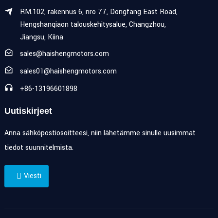
RM.102, rakennus 6, nro 77, Dongfang East Road,
Hengshanqiaon talouskehitysalue, Changzhou,
Jiangsu, Kiina
sales@haishengmotors.com
sales01@haishengmotors.com
+86-13196601898
Uutiskirjeet
Anna sähköpostiosoitteesi, niin lähetämme sinulle uusimmat
tiedot suunnitelmista.
Viesti