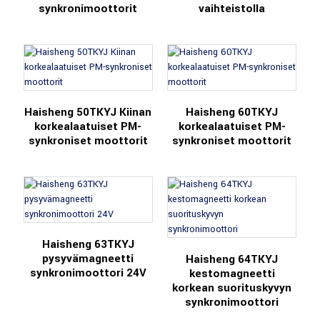
synkronimoottorit
vaihteistolla
Haisheng 50TKYJ Kiinan
Haisheng 60TKYJ
korkealaatuiset PM-
korkealaatuiset PM-
synkroniset moottorit
synkroniset moottorit
Haisheng 63TKYJ
pysyvämagneetti
Haisheng 64TKYJ
synkronimoottori 24V
kestomagneetti
korkean suorituskyvyn
synkronimoottori