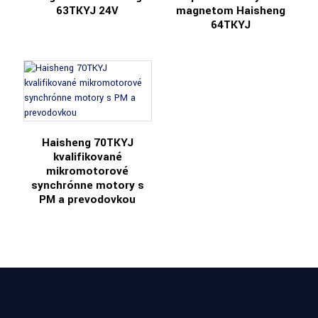
63TKYJ 24V
magnetom Haisheng
64TKYJ
Haisheng 70TKYJ
kvalifikované
mikromotorové
synchrónne motory s
PM a prevodovkou