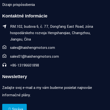
Dizajn prispôsobenia
Kontaktné Informácie
RM.102, budova 6, č. 77, Dongfang East Road, zóna
hospodárskeho rozvoja Hengshanqiao, Changzhou,
Jiangsu, Čína
sales@haishengmotors.com
sales01@haishengmotors.com
+86-13196601898
Newslettery
Zadajte svoj e-mail a my vám budeme posielať najnovšie
informačné plány.
Správa