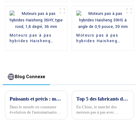
24BYJ
degré
Moteurs pas à pas
Moteurs pas à pas
hybrides Haisheng
hybrides Haisheng
36HY, type rond, 1,8
39HS à angle de
degré, 36 mm
0,9 pouce, 39 mm
Blog Connexe
Puissants et précis : moteurs pas à pas à aimant permanent hautes performances
Top 5 des fabricants de moteurs pas à pas avec réducteur en Chine : Haisheng ouvre la voie
Dans le monde en constante
En Chine, le marché des
évolution de l'automatisation
moteurs pas à pas avec
et de la robotique, précision et
réducteur offre une multitude
puissance sont primordiales.
de possibilités. Cependant,
Chez Haisheng, nous le
Haisheng, un acteur majeur
comprenons mieux que
reconnu pour son innovation,
quiconque, et notre
se démarque.