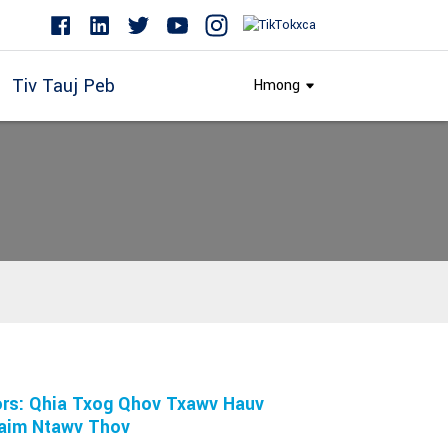
Tiv Tauj Peb
Hmong
ors: Qhia Txog Qhov Txawv Hauv
Daim Ntawv Thov