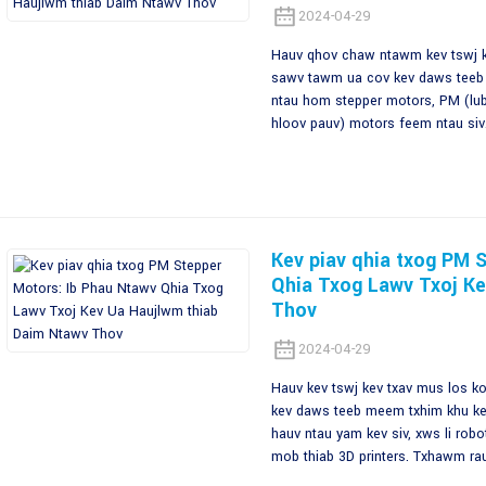
2024-04-29
Hauv qhov chaw ntawm kev tswj k
sawv tawm ua cov kev daws teeb
ntau hom stepper motors, PM (lub 
hloov pauv) motors feem ntau siv.
Kev piav qhia txog PM 
Qhia Txog Lawv Txoj Ke
Thov
2024-04-29
Hauv kev tswj kev txav mus los 
kev daws teeb meem txhim khu ke
hauv ntau yam kev siv, xws li rob
mob thiab 3D printers. Txhawm rau