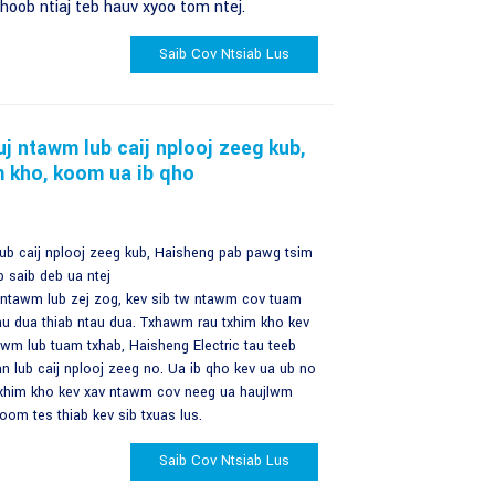
hoob ntiaj teb hauv xyoo tom ntej.
Saib Cov Ntsiab Lus
j ntawm lub caij nplooj zeeg kub,
 kho, koom ua ib qho
b caij nplooj zeeg kub, Haisheng pab pawg tsim
b saib deb ua ntej
i ntawm lub zej zog, kev sib tw ntawm cov tuam
au dua thiab ntau dua. Txhawm rau txhim kho kev
awm lub tuam txhab, Haisheng Electric tau teeb
 lub caij nplooj zeeg no. Ua ib qho kev ua ub no
txhim kho kev xav ntawm cov neeg ua haujlwm
oom tes thiab kev sib txuas lus.
Saib Cov Ntsiab Lus