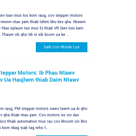
ev txav mus los kom raug, cov stepper motors
 meem ntau yam thiab txhim khu kev qha. Ntawm
hlau nplaum tas mus li) thiab VR (kev tsis kam
 Thaum ob qho tib si sib koom ua ke ...
Saib Cov Ntsiab Lus
Stepper Motors: Ib Phau Ntawv
v Ua Haujlwm thiab Daim Ntawv
kom raug, PM stepper motors sawv tawm ua ib qho
v qha thiab ntau yam. Cov motors no siv dav
otics thiab automation mus rau cov khoom siv kho
 kom nkag siab tag nrho t...