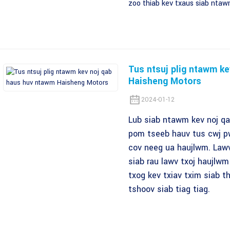
zoo thiab kev txaus siab nta
Tus ntsuj plig ntawm k
Haisheng Motors
2024-01-12
Lub siab ntawm kev noj q
pom tseeb hauv tus cwj 
cov neeg ua haujlwm. Lawv
siab rau lawv txoj haujlwm
txog kev txiav txim siab t
tshoov siab tiag tiag.