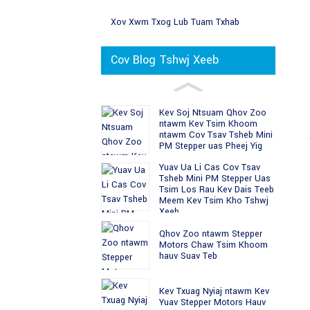
Xov Xwm Txog Lub Tuam Txhab
Cov Blog Tshwj Xeeb
Kev Soj Ntsuam Qhov Zoo
ntawm Kev Tsim Khoom
ntawm Cov Tsav Tsheb Mini
PM Stepper uas Pheej Yig
Yuav Ua Li Cas Cov Tsav
Tsheb Mini PM Stepper Uas
Tsim Los Rau Kev Dais Teeb
Meem Kev Tsim Kho Tshwj
Xeeb
Qhov Zoo ntawm Stepper
Motors Chaw Tsim Khoom
hauv Suav Teb
Kev Txuag Nyiaj ntawm Kev
Yuav Stepper Motors Hauv