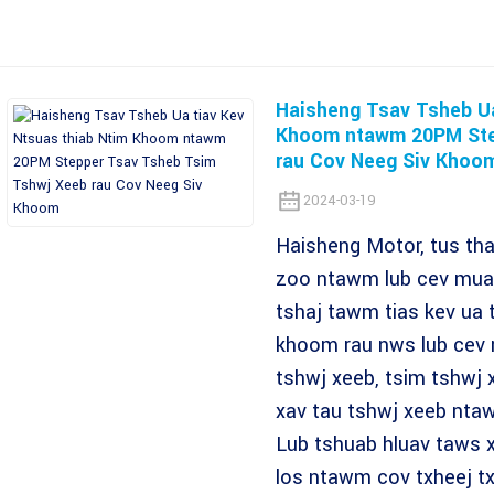
Haisheng Tsav Tsheb Ua
Khoom ntawm 20PM Ste
rau Cov Neeg Siv Khoo
2024-03-19
Haisheng Motor, tus t
zoo ntawm lub cev muaj
tshaj tawm tias kev ua 
khoom rau nws lub cev
tshwj xeeb, tsim tshwj 
xav tau tshwj xeeb nta
Lub tshuab hluav taws x
los ntawm cov txheej t