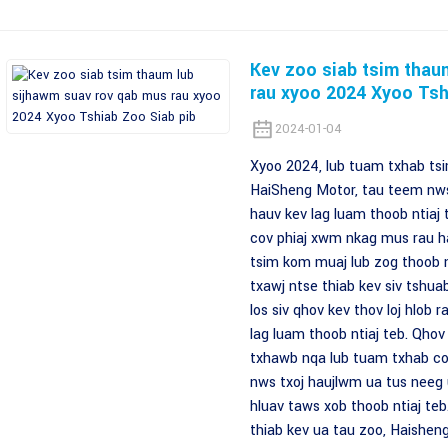
Kev zoo siab tsim thau
rau xyoo 2024 Xyoo Tsh
2024-01-04
Xyoo 2024, lub tuam txhab tsi
HaiSheng Motor, tau teem nws
hauv kev lag luam thoob ntiaj
cov phiaj xwm nkag mus rau h
tsim kom muaj lub zog thoob 
txawj ntse thiab kev siv tshua
los siv qhov kev thov loj hlob
lag luam thoob ntiaj teb. Qhov
txhawb nqa lub tuam txhab cov
nws txoj haujlwm ua tus neeg
hluav taws xob thoob ntiaj teb
thiab kev ua tau zoo, Haishen