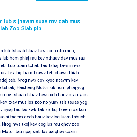
m lub sijhawm suav rov qab mus
iab Zoo Siab pib
m lub tshuab hluav taws xob nto moo,
 lub hom phiaj rau kev nthuav dav mus rau
 teb. Lub tuam txhab tau tshaj tawm nws
auv kev lag luam txawv teb chaws thiab
ntiaj teb. Nrog nws cov xyoo ntawm kev
b tshiab, Haisheng Motor lub hom phiaj yog
 rau cov tshuab hluav taws xob hauv ntau yam
 kev txav mus los zoo no yuav tsis tsuas yog
 nyiaj tau los xwb tab sis kuj tseem ua kom
 ua si tseem ceeb hauv kev lag luam tshuab
. Nrog nws txoj kev cog lus rau qhov zoo
g Motor tau npaj siab los ua qhov cuam