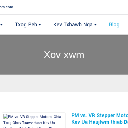
ors.com
Txog Peb
Kev Txhawb Nqa
Blog
Xov xwm
PM vs. VR Stepper Mot
Kev Ua Haujlwm thiab 