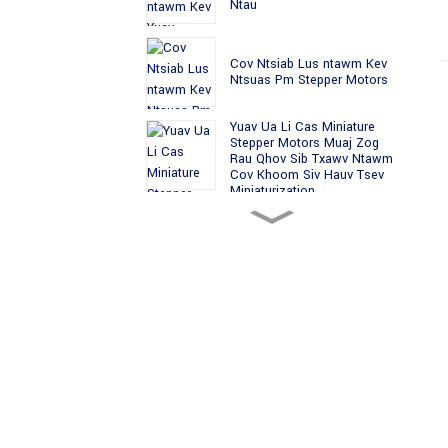
Ntau
Cov Ntsiab Lus ntawm Kev
Ntsuas Pm Stepper Motors
Yuav Ua Li Cas Miniature
Stepper Motors Muaj Zog
Rau Qhov Sib Txawv Ntawm
Cov Khoom Siv Hauv Tsev
Miniaturization
Phau Ntawv Qhia Txog Kev
Txij Nkawm Stepper Motor:
Yuav Ua Li Cas Txuas Lub
Neej Tsav Tsheb
Kev Sib Piv ntawm PM
Stepper Tsav Tsheb thiab
Variable Reluctance Stepper
Tsav Tsheb
Phau Ntawv Qhia Txog Kev
Txij Nkawm Stepper Motor:
Yuav Ua Li Cas Txuas Lub
Neej Tsav Tsheb