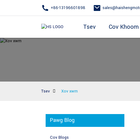
+86-13196601898
sales@haishengmot
Tsev
Cov Khoom
Tsev
Xov xwm
Pawg Blog
Cov Blogs