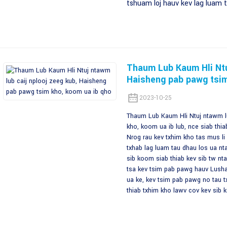
tshuam loj hauv kev lag luam t
Thaum Lub Kaum Hli Ntu
Haisheng pab pawg tsim
2023-10-25
Thaum Lub Kaum Hli Ntuj ntawm lu
kho, koom ua ib lub, nce siab thia
Nrog rau kev txhim kho tas mus l
txhab lag luam tau dhau los ua nt
sib koom siab thiab kev sib tw nt
tsa kev tsim pab pawg hauv Lushan
ua ke, kev tsim pab pawg no tau 
thiab txhim kho lawv cov kev sib k