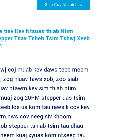
Saib Cov Ntsiab Lus
 tiav Kev Ntsuas thiab Ntim
pper Tsav Tsheb Tsim Tshwj Xeeb
m
hawj coj muab kev daws teeb meem
 zog hluav taws xob, zoo siab
tiav ntawm kev sim thiab ntim
 muaj zog 20PM stepper uas tsim
xeeb los ua kom tau raws li cov kev
wm nws cov neeg siv khoom.
ob stepper tshiab tsim tau dhau
xheem kuaj xyuas kom ntseeg tau