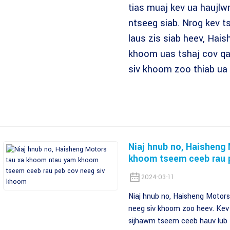
tias muaj kev ua haujlw
ntseeg siab. Nrog kev t
laus zis siab heev, Hais
khoom uas tshaj cov qa
siv khoom zoo thiab ua 
Niaj hnub no, Haisheng
khoom tseem ceeb rau 
2024-03-11
Niaj hnub no, Haisheng Motor
neeg siv khoom zoo heev. Kev
sijhawm tseem ceeb hauv lub t