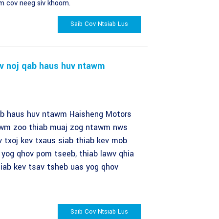
wm cov neeg siv khoom.
Saib Cov Ntsiab Lus
ev noj qab haus huv ntawm
ab haus huv ntawm Haisheng Motors
pwm zoo thiab muaj zog ntawm nws
 txoj kev txaus siab thiab kev mob
 yog qhov pom tseeb, thiab lawv qhia
hiab kev tsav tsheb uas yog qhov
Saib Cov Ntsiab Lus