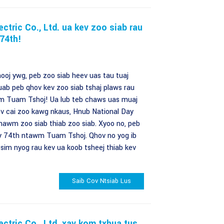
tric Co., Ltd. ua kev zoo siab rau
74th!
oj ywg, peb zoo siab heev uas tau tuaj
ab peb qhov kev zoo siab tshaj plaws rau
m Tuam Tshoj! Ua lub teb chaws uas muaj
ev cai zoo kawg nkaus, Hnub National Day
hawm zoo siab thiab zoo siab. Xyoo no, peb
y 74th ntawm Tuam Tshoj. Qhov no yog ib
tsim nyog rau kev ua koob tsheej thiab kev
Saib Cov Ntsiab Lus
tric Co., Ltd. xav kom txhua tus