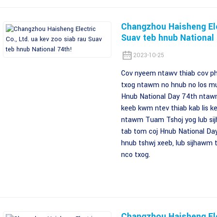
Changzhou Haisheng Elec
Suav teb hnub National 
2023-10-25
Cov nyeem ntawv thiab cov pho
txog ntawm no hnub no los mu
Hnub National Day 74th ntaw
keeb kwm ntev thiab kab lis k
ntawm Tuam Tshoj yog lub sij
tab tom coj Hnub National Da
hnub tshwj xeeb, lub sijhawm 
nco txog.
Changzhou Haisheng Elec