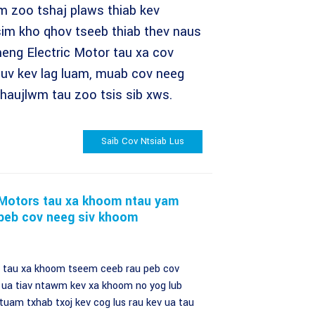
m zoo tshaj plaws thiab kev
sim kho qhov tseeb thiab thev naus
heng Electric Motor tau xa cov
uv kev lag luam, muab cov neeg
haujlwm tau zoo tsis sib xws.
Saib Cov Ntsiab Lus
 Motors tau xa khoom ntau yam
peb cov neeg siv khoom
s tau xa khoom tseem ceeb rau peb cov
 ua tiav ntawm kev xa khoom no yog lub
uam txhab txoj kev cog lus rau kev ua tau